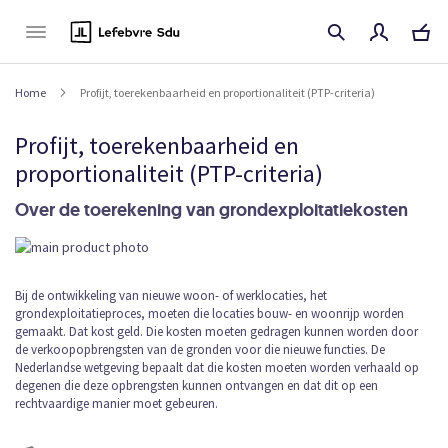
Naar
de
inhoud
Home
Profijt, toerekenbaarheid en proportionaliteit (PTP-criteria)
Profijt, toerekenbaarheid en
proportionaliteit (PTP-criteria)
Over de toerekening van grondexploitatiekosten
Ga
naar
het
Ga
Bij de ontwikkeling van nieuwe woon- of werklocaties, het
einde
grondexploitatieproces, moeten die locaties bouw- en woonrijp worden
naar
van
gemaakt. Dat kost geld. Die kosten moeten gedragen kunnen worden door
het
de
de verkoopopbrengsten van de gronden voor die nieuwe functies. De
begin
afbeeldingen-
Nederlandse wetgeving bepaalt dat die kosten moeten worden verhaald op
van
gallerij
degenen die deze opbrengsten kunnen ontvangen en dat dit op een
de
rechtvaardige manier moet gebeuren.
afbeeldingen-
gallerij