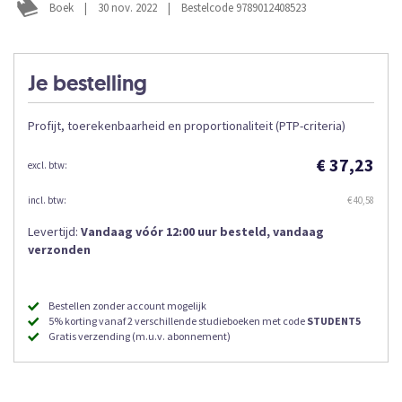
Boek
|
30 nov. 2022
|
Bestelcode 9789012408523
Je bestelling
Profijt, toerekenbaarheid en proportionaliteit (PTP-criteria)
€ 37,23
€ 40,58
Levertijd:
Vandaag vóór 12:00 uur besteld, vandaag
verzonden
Bestellen zonder account mogelijk
5% korting vanaf 2 verschillende studieboeken met code
STUDENT5
Gratis verzending (m.u.v. abonnement)