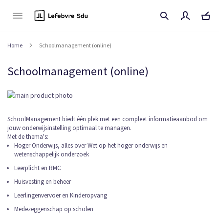
Naar
de
inhoud
Home
Schoolmanagement (online)
Schoolmanagement (online)
Ga
naar
het
Ga
SchoolManagement biedt één plek met een compleet informatieaanbod om
einde
jouw onderwijsinstelling optimaal te managen.
naar
van
Met de thema's:
het
de
Hoger Onderwijs, alles over Wet op het hoger onderwijs en
begin
afbeeldingen-
wetenschappelijk onderzoek
van
gallerij
de
Leerplicht en RMC
afbeeldingen-
Huisvesting en beheer
gallerij
Leerlingenvervoer en Kinderopvang
Medezeggenschap op scholen