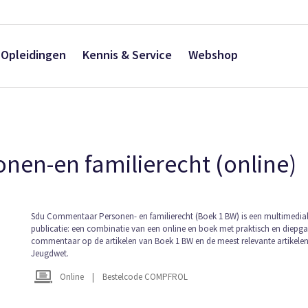
Opleidingen
Kennis & Service
Webshop
en-en familierecht (online)
Ga
Sdu Commentaar Personen- en familierecht (Boek 1 BW) is een multimedia
publicatie: een combinatie van een online en boek met praktisch en diepg
naar
commentaar op de artikelen van Boek 1 BW en de meest relevante artikelen
het
Jeugdwet.
begin
van
Online
|
Bestelcode COMPFROL
de
afbeeldingen-