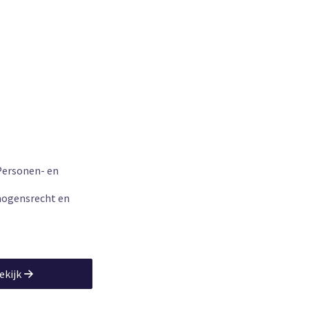
Personen- en
mogensrecht en
ekijk