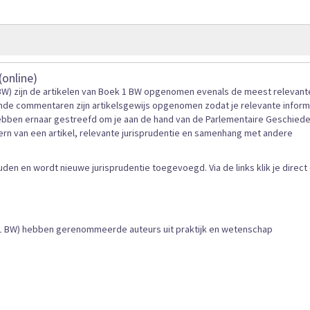
gallerij
online)
BW) zijn de artikelen van Boek 1 BW opgenomen evenals de meest relevant
ende commentaren zijn artikelsgewijs opgenomen zodat je relevante inform
hebben ernaar gestreefd om je aan de hand van de Parlementaire Geschiede
ern van een artikel, relevante jurisprudentie en samenhang met andere
n en wordt nieuwe jurisprudentie toegevoegd. Via de links klik je direct
1 BW) hebben gerenommeerde auteurs uit praktijk en wetenschap