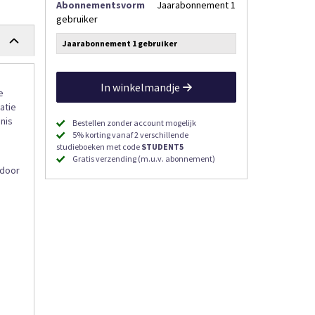
Abonnementsvorm
Jaarabonnement 1
gebruiker
Jaarabonnement 1 gebruiker
In winkelmandje
e
atie
nis
Bestellen zonder account mogelijk
5% korting vanaf 2 verschillende
studieboeken met code
STUDENT5
Gratis verzending (m.u.v. abonnement)
 door