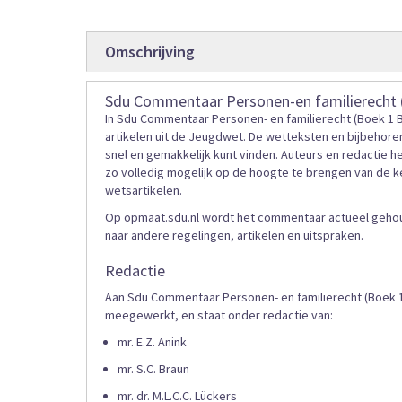
gallerij
Omschrijving
Sdu Commentaar Personen-en familierecht (
In Sdu Commentaar Personen- en familierecht (Boek 1 
artikelen uit de Jeugdwet. De wetteksten en bijbehor
snel en gemakkelijk kunt vinden. Auteurs en redactie 
zo volledig mogelijk op de hoogte te brengen van de k
wetsartikelen.
Op
opmaat.sdu.nl
wordt het commentaar actueel gehoude
naar andere regelingen, artikelen en uitspraken.
Redactie
Aan Sdu Commentaar Personen- en familierecht (Boek 
meegewerkt, en staat onder redactie van:
mr. E.Z. Anink
mr. S.C. Braun
mr. dr. M.L.C.C. Lückers