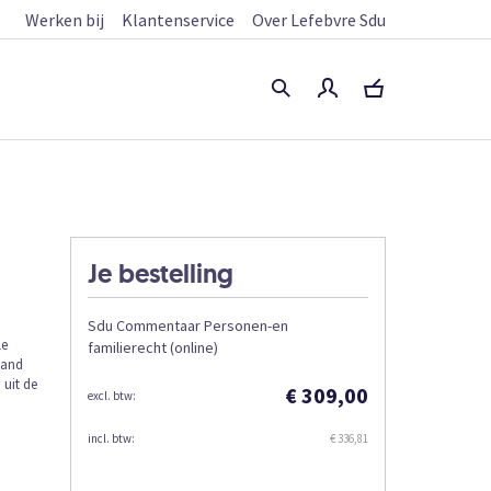
Werken bij
Klantenservice
Over Lefebvre Sdu
Je bestelling
Sdu Commentaar Personen-en
le
familierecht (online)
aand
 uit de
€ 309,00
€ 336,81