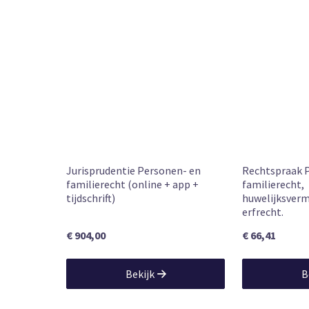
Jurisprudentie Personen- en
Rechtspraak 
familierecht (online + app +
familierecht,
tijdschrift)
huwelijksver
erfrecht.
€ 904,00
€ 66,41
Bekijk
B