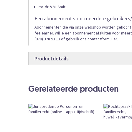
mr. dr. V.M. Smit
Een abonnement voor meerdere gebruikers/
Abonnementen die via onze webshop worden gekocht zij
fee earner. Wil je een abonnement afsluiten voor meer
(070) 378 93 13 of gebruik ons
contactformulier
.
Productdetails
Productdetails
COMPFROL
Bestelcode
Gerelateerde producten
Online
Producttype
Abonnement
Bestelvorm
CKEDITOR
External URL
Subscription
Book Type
Leverbaar
Beschikbaarheid