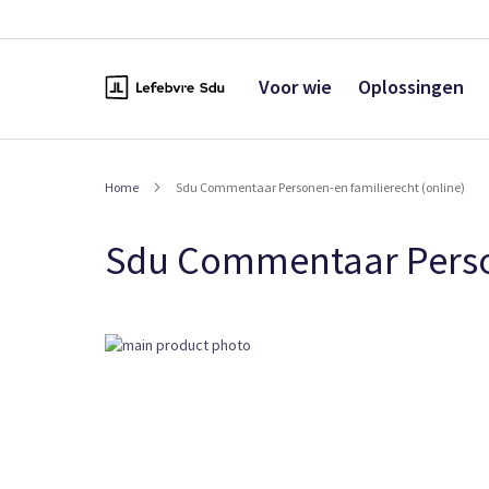
Naar
de
inhoud
Voor wie
Oplossingen
Home
Sdu Commentaar Personen-en familierecht (online)
Sdu Commentaar Person
Ga
naar
het
einde
van
de
afbeeldingen-