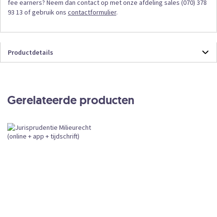
fee earners? Neem dan contact op met onze afdeling sales (070) 378
93 13 of gebruik ons
contactformulier
.
Productdetails
Productdetails
JMOL
Online
Gerelateerde producten
Abonnement
CKEDITOR
Subscription
Leverbaar