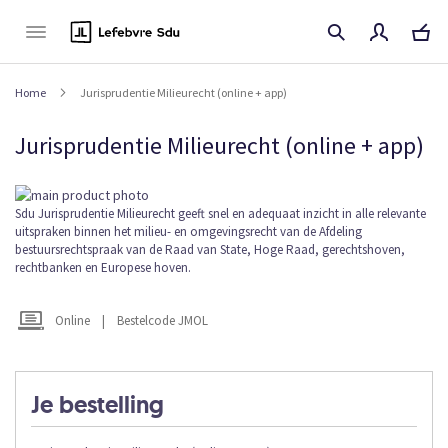
Naar
de
inhoud
Home
Jurisprudentie Milieurecht (online + app)
Jurisprudentie Milieurecht (online + app)
Ga
naar
Ga
Sdu Jurisprudentie Milieurecht geeft snel en adequaat inzicht in alle relevante
uitspraken binnen het milieu- en omgevingsrecht van de Afdeling
het
naar
bestuursrechtspraak van de Raad van State, Hoge Raad, gerechtshoven,
einde
het
rechtbanken en Europese hoven.
van
begin
de
van
afbeeldingen-
de
Online
|
Bestelcode JMOL
gallerij
afbeeldingen-
gallerij
Je bestelling