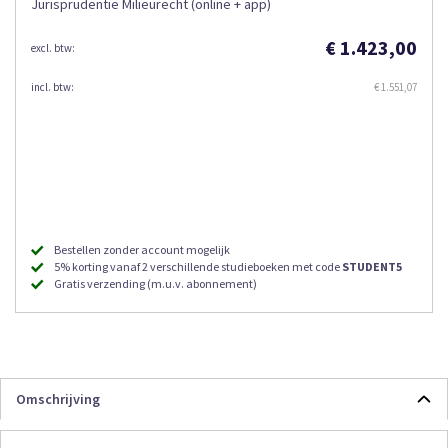
Jurisprudentie Milieurecht (online + app)
€ 1.423,00
€ 1.551,07
Bestellen zonder account mogelijk
5% korting vanaf 2 verschillende studieboeken met code
STUDENT5
Gratis verzending (m.u.v. abonnement)
Omschrijving