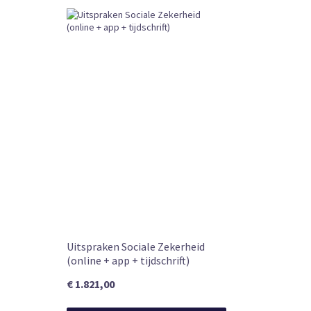
CKEDITOR
External URL
Subscription
Book Type
Leverbaar
Beschikbaarheid
Uitspraken Sociale Zekerheid
(online + app + tijdschrift)
€ 1.821,00