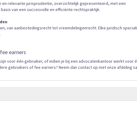
e en relevante jurisprudentie, overzichtelijk gepresenteerd, met een
 basis van een succesvolle en efficiënte rechtspraktijk.
eden
en, van aanbestedingsrecht tot vreemdelingenrecht. Elke juridisch speciali
.
fee earners
n voor één gebruiker, of indien je bij een advocatenkantoor werkt voor 
dere gebruikers of fee earners? Neem dan contact op met onze afdeling s