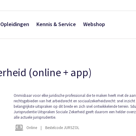
Opleidingen
Kennis & Service
Webshop
rheid (online + app)
Ga
Onmisbaar voor elke juridische professional die te maken heeft met de aa
rechtsgebieden van het arbeidsrecht en sociaalzekerheidsrecht: snel inzicht 
naar
belangrijkste uitspraken op dit brede en zich snel ontwikkelende terrein. Sd
het
Jurisprudentie Uitspraken Sociale Zekerheid geeft daarom een helder overz
begin
alle actuele jurisprudentie.
van
de
Online
|
Bestelcode JURSZOL
afbeeldingen-