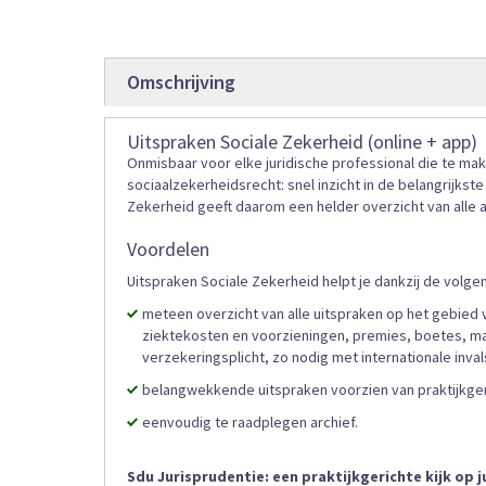
gallerij
Omschrijving
Uitspraken Sociale Zekerheid (online + app)
Onmisbaar voor elke juridische professional die te m
sociaalzekerheidsrecht: snel inzicht in de belangrijkst
Zekerheid geeft daarom een helder overzicht van alle a
Voordelen
Uitspraken Sociale Zekerheid helpt je dankzij de volgen
meteen overzicht van alle uitspraken op het gebied 
ziektekosten en voorzieningen, premies, boetes, maa
verzekeringsplicht, zo nodig met internationale inva
belangwekkende uitspraken voorzien van praktijkger
eenvoudig te raadplegen archief.
Sdu Jurisprudentie: een praktijkgerichte kijk op 