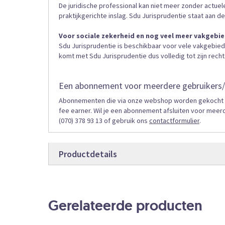
De juridische professional kan niet meer zonder actuel
praktijkgerichte inslag. Sdu Jurisprudentie staat aan de
Voor sociale zekerheid en nog veel meer vakgebi
Sdu Jurisprudentie is beschikbaar voor vele vakgebied
komt met Sdu Jurisprudentie dus volledig tot zijn recht
Een abonnement voor meerdere gebruikers/
Abonnementen die via onze webshop worden gekocht zij
fee earner. Wil je een abonnement afsluiten voor meer
(070) 378 93 13 of gebruik ons
contactformulier
.
Productdetails
Productdetails
JURSZOL
Bestelcode
Gerelateerde producten
Online
Producttype
Abonnement
Bestelvorm