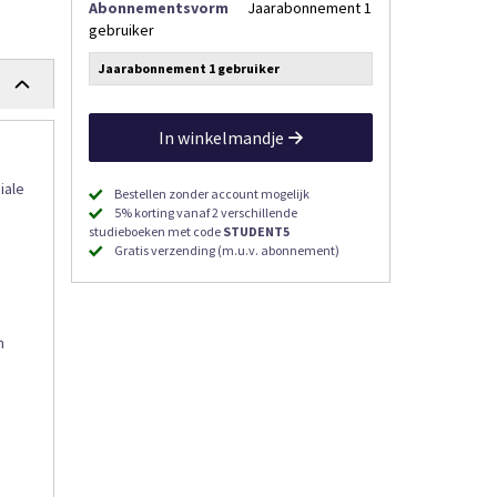
Abonnementsvorm
Jaarabonnement 1
gebruiker
Jaarabonnement 1 gebruiker
In winkelmandje
iale
Bestellen zonder account mogelijk
5% korting vanaf 2 verschillende
studieboeken met code
STUDENT5
Gratis verzending (m.u.v. abonnement)
n