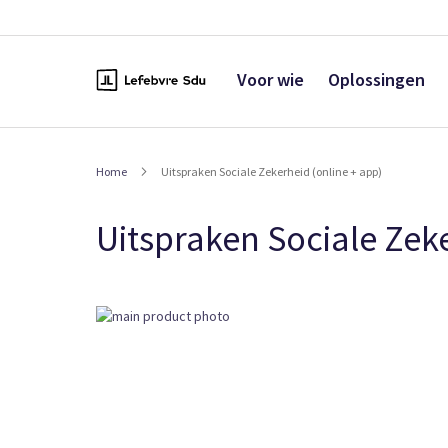
Naar
de
inhoud
Voor wie
Oplossingen
Home
Uitspraken Sociale Zekerheid (online + app)
Uitspraken Sociale Zeke
Ga
naar
het
einde
van
de
afbeeldingen-