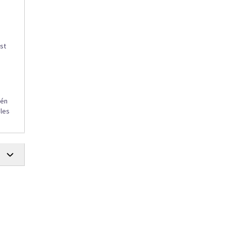
st
één
ales