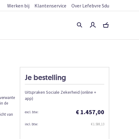
Werken bij
Klantenservice
Over Lefebvre Sdu
Je bestelling
Uitspraken Sociale Zekerheid (online +
nverwante
app)
in de
u
€ 1.457,00
icht van
€ 1.588,13