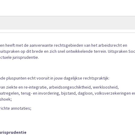
gallerij
aken heeft met de aanverwante rechtsgebieden van het arbeidsrecht en
e uitspraken op dit brede en zich snel ontwikkelende terrein. Uitspraken Soc
ctuele jurisprudentie.
de pluspunten echt vooruit in jouw dagelijkse rechtspraktijk:
van ziekte en re-integratie, arbeidsongeschiktheid, werkloosheid,
tregelen, terug- en invordering, bijstand, dagloon, volksverzekeringen e
lshoek;
ichte annotaties;
jurisprudentie