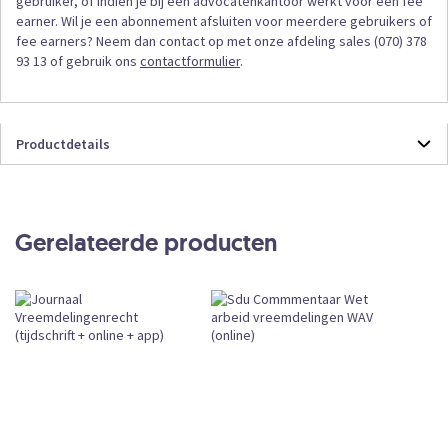
gebruiker, of indien je bij een advocatenkantoor werkt voor één fee
earner. Wil je een abonnement afsluiten voor meerdere gebruikers of
fee earners? Neem dan contact op met onze afdeling sales (070) 378
93 13 of gebruik ons
contactformulier
.
Productdetails
Productdetails
JVOL
Online
Gerelateerde producten
Abonnement
CKEDITOR
Subscription
Leverbaar