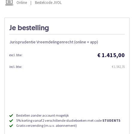
afbeeldingen-
Online
|
Bestelcode JVOL
gallerij
Je bestelling
Jurisprudentie Vreemdelingenrecht (online + app)
€ 1.415,00
€ 1.542,35
Bestellen zonder account mogelijk
5% korting vanaf 2 verschillende studieboeken met code
STUDENT5
Gratis verzending (m.u.v. abonnement)