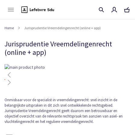
Naar
de
inhoud
Home
Jurisprudentie Vreemdelingenrecht (online + app)
Jurisprudentie Vreemdelingenrecht
(online + app)
Ga
naar
het
einde
van
de
Ga
Onmisbaar voor de specialist in vreemdelingenrecht: snel inzicht in de
afbeeldingen-
belangrijkste uitspraken in dit zich snel ontwikkelende rechtsgebied.
naar
gallerij
Jurisprudentie Vreemdelingenrecht geeft daarom een betrouwbaar en
het
objectief overzicht van de relevante rechtspraak ten aanzien van asiel- en
begin
vluchtelingenrecht en het reguliere vreemdelingenrecht.
van
de