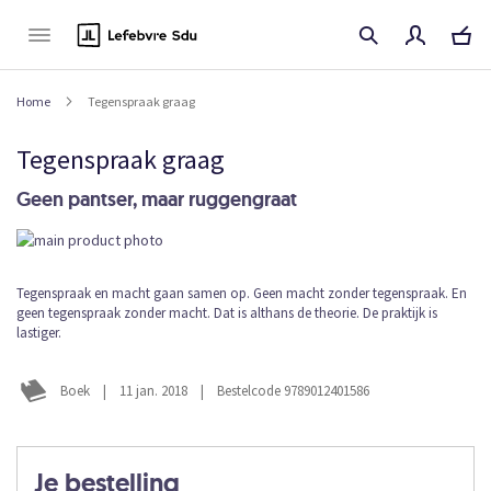
Naar
de
inhoud
Home
Tegenspraak graag
Tegenspraak graag
Geen pantser, maar ruggengraat
Ga
naar
het
Ga
Tegenspraak en macht gaan samen op. Geen macht zonder tegenspraak. En
einde
geen tegenspraak zonder macht. Dat is althans de theorie. De praktijk is
naar
van
lastiger.
het
de
begin
afbeeldingen-
van
gallerij
Boek
|
11 jan. 2018
|
Bestelcode 9789012401586
de
afbeeldingen-
gallerij
Je bestelling