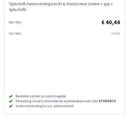
Tijdschrift Aanbestedingsrecht & Staatssteun (online + app +
tijdschrift)
€ 40,44
€ 44,08
Bestellen zonder account mogelijk
5% korting vanaf 2 verschillende studieboeken met code
STUDENT5
Gratis verzending (m.u.v. abonnement)