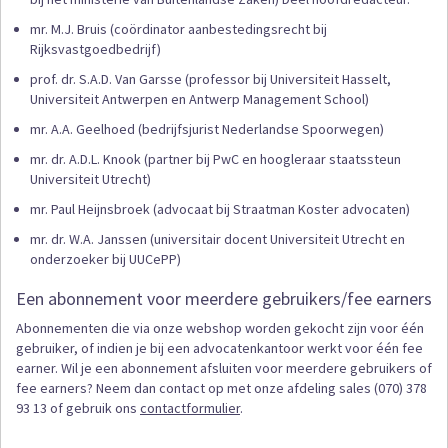
mr. M.J. Bruis (coördinator aanbestedingsrecht bij
Rijksvastgoedbedrijf)
prof. dr. S.A.D. Van Garsse (professor bij Universiteit Hasselt,
Universiteit Antwerpen en Antwerp Management School)
mr. A.A. Geelhoed (bedrijfsjurist Nederlandse Spoorwegen)
mr. dr. A.D.L. Knook (partner bij PwC en hoogleraar staatssteun
Universiteit Utrecht)
mr. Paul Heijnsbroek (advocaat bij Straatman Koster advocaten)
mr. dr. W.A. Janssen (universitair docent Universiteit Utrecht en
onderzoeker bij UUCePP)
Een abonnement voor meerdere gebruikers/fee earners
Abonnementen die via onze webshop worden gekocht zijn voor één
gebruiker, of indien je bij een advocatenkantoor werkt voor één fee
earner. Wil je een abonnement afsluiten voor meerdere gebruikers of
fee earners? Neem dan contact op met onze afdeling sales (070) 378
93 13 of gebruik ons
contactformulier
.