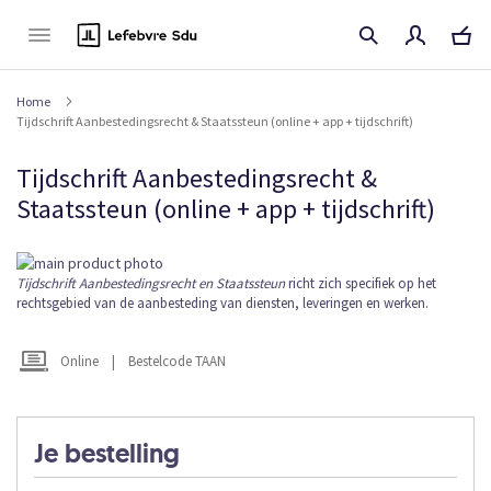
Naar
de
inhoud
Home
Tijdschrift Aanbestedingsrecht & Staatssteun (online + app + tijdschrift)
Tijdschrift Aanbestedingsrecht &
Staatssteun (online + app + tijdschrift)
Ga
naar
Ga
Tijdschrift Aanbestedingsrecht en Staatssteun
richt zich specifiek op het
rechtsgebied van de aanbesteding van diensten, leveringen en werken.
het
naar
einde
het
van
begin
Online
|
Bestelcode TAAN
de
van
afbeeldingen-
de
gallerij
afbeeldingen-
gallerij
Je bestelling