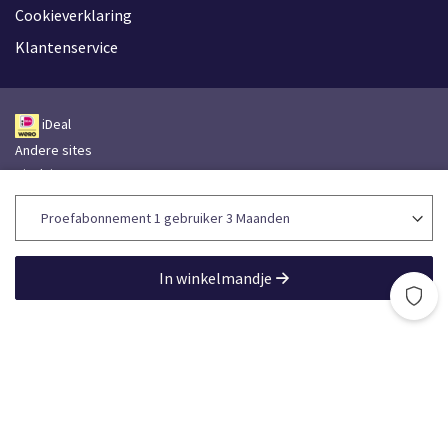
Cookieverklaring
Klantenservice
iDeal
Andere sites
Disclaimer
Leveringsvoorwaarden
Toegankelijkheidsverklaring
Lefebvre Group
In winkelmandje
Lefebvre Sdu © 2026