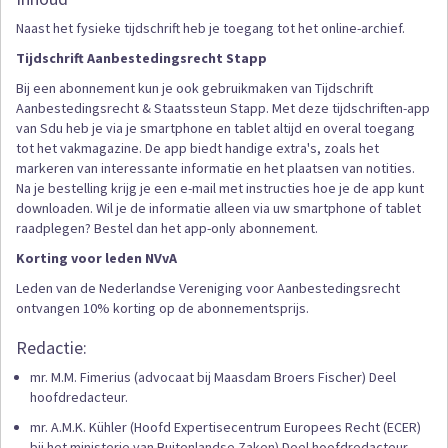
Naast het fysieke tijdschrift heb je toegang tot het online-archief.
Tijdschrift Aanbestedingsrecht Stapp
Bij een abonnement kun je ook gebruikmaken van Tijdschrift
Aanbestedingsrecht & Staatssteun Stapp. Met deze tijdschriften-app
van Sdu heb je via je smartphone en tablet altijd en overal toegang
tot het vakmagazine. De app biedt handige extra's, zoals het
markeren van interessante informatie en het plaatsen van notities.
Na je bestelling krijg je een e-mail met instructies hoe je de app kunt
downloaden. Wil je de informatie alleen via uw smartphone of tablet
raadplegen? Bestel dan het app-only abonnement.
Korting voor leden NVvA
Leden van de Nederlandse Vereniging voor Aanbestedingsrecht
ontvangen 10% korting op de abonnementsprijs.
Redactie:
mr. M.M. Fimerius (advocaat bij Maasdam Broers Fischer) Deel
hoofdredacteur.
mr. A.M.K. Kühler (Hoofd Expertisecentrum Europees Recht (ECER)
bij het ministerie van Buitenlandse Zaken) Deel hoofdredacteur.