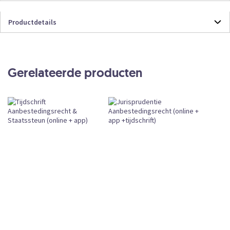
Productdetails
Productdetails
TAAN
Online
Gerelateerde producten
Abonnement
CKEDITOR
Subscription
Leverbaar