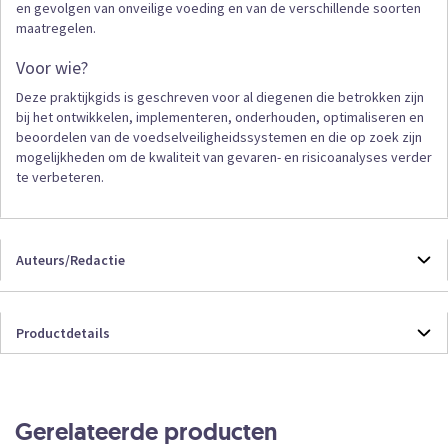
en gevolgen van onveilige voeding en van de verschillende soorten
maatregelen.
Voor wie?
Deze praktijkgids is geschreven voor al diegenen die betrokken zijn
bij het ontwikkelen, implementeren, onderhouden, optimaliseren en
beoordelen van de voedselveiligheidssystemen en die op zoek zijn
mogelijkheden om de kwaliteit van gevaren- en risicoanalyses verder
te verbeteren.
Auteurs/Redactie
Paul Besseling
Productdetails
Productdetails
9789012394307
Boek
Gerelateerde producten
192