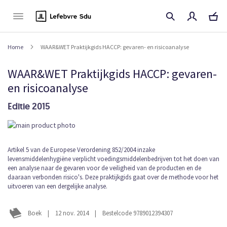
Naar
de
inhoud
Home
WAAR&WET Praktijkgids HACCP: gevaren- en risicoanalyse
WAAR&WET Praktijkgids HACCP: gevaren-
en risicoanalyse
Editie 2015
Ga
naar
het
Ga
Artikel 5 van de Europese Verordening 852/2004 inzake
einde
levensmiddelenhygiëne verplicht voedingsmiddelenbedrijven tot het doen van
naar
van
een analyse naar de gevaren voor de veiligheid van de producten en de
het
de
daaraan verbonden risico's. Deze praktijkgids gaat over de methode voor het
begin
afbeeldingen-
uitvoeren van een dergelijke analyse.
van
gallerij
de
afbeeldingen-
Boek
|
12 nov. 2014
|
Bestelcode 9789012394307
gallerij