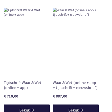
Losse Verkoop
Editie 2015
Wetenschappelijk Boek
Vandaag vóór 12:00 uur besteld, vandaag
verzonden
Leverbaar
12 nov. 2014
820
Paul Besseling
2014
Tijdschrift Waar & Wet
Waar & Wet (online + app
(online + app)
+ tijdschrift + nieuwsbrief)
€ 710,00
€ 887,00
Bekijk
Bekijk