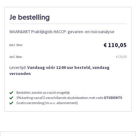
Je bestelling
WAAR&WET Praktijkgids HACCP: gevaren- en risicoanalyse
€ 110,05
€ 119,95
Levertijd:
Vandaag vóór 12:00 uur besteld, vandaag
verzonden
Bestellen zonder account mogelijk
5% korting vanaf 2 verschillende studieboeken met code
STUDENT5
Gratis verzending (m.u.v. abonnement)