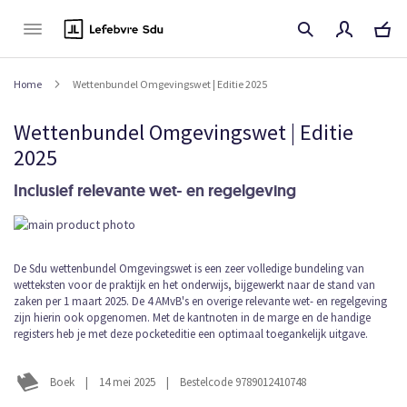
Naar
de
inhoud
Home
Wettenbundel Omgevingswet | Editie 2025
Wettenbundel Omgevingswet | Editie
2025
Inclusief relevante wet- en regelgeving
Ga
naar
het
Ga
De Sdu wettenbundel Omgevingswet is een zeer volledige bundeling van
einde
wetteksten voor de praktijk en het onderwijs, bijgewerkt naar de stand van
naar
van
zaken per 1 maart 2025. De 4 AMvB's en overige relevante wet- en regelgeving
het
de
zijn hierin ook opgenomen. Met de kantnoten in de marge en de handige
begin
afbeeldingen-
registers heb je met deze pocketeditie een optimaal toegankelijk uitgave.
van
gallerij
de
afbeeldingen-
Boek
|
14 mei 2025
|
Bestelcode 9789012410748
gallerij