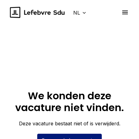
Overslaan
naar
NL
Naar de vacaturepagina
content
We konden deze
vacature niet vinden.
Deze vacature bestaat niet of is verwijderd.