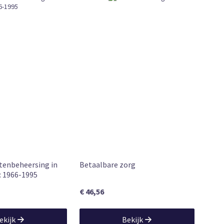
oop
pelijk Boek
r 12:00 uur besteld, vandaag verzonden
demie
e
ostenbeheersing in
Betaalbare zorg
I: 1966-1995
€ 46,56
ekijk
Bekijk