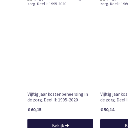
Losse Verk
Bestelvorm
Wetenschap
Book Type
Vandaag vóó
Levertijd
Leverbaar
Beschikbaarheid
19 apr. 2018
Publication date (product detail)
860
NUR code
Celsus aca
Editor in chief
Hans Maars
Authors
Vijftig jaar kostenbeheersing in
Vijftig jaar k
de zorg. Deel II: 1995-2020
de zorg. Deel 
€ 60,15
€ 50,14
Bekijk
B