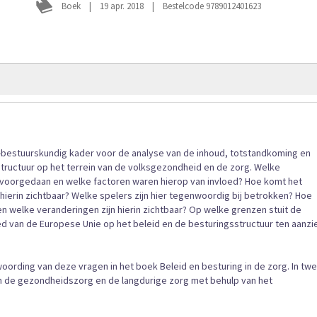
gallerij
Boek
|
19 apr. 2018
|
Bestelcode 9789012401623
h-bestuurskundig kader voor de analyse van de inhoud, totstandkoming en
structuur op het terrein van de volksgezondheid en de zorg. Welke
jd voorgedaan en welke factoren waren hierop van invloed? Hoe komt het
hierin zichtbaar? Welke spelers zijn hier tegenwoordig bij betrokken? Hoe
n welke veranderingen zijn hierin zichtbaar? Op welke grenzen stuit de
loed van de Europese Unie op het beleid en de besturingsstructuur ten aanzi
ording van deze vragen in het boek Beleid en besturing in de zorg. In tw
 de gezondheidszorg en de langdurige zorg met behulp van het