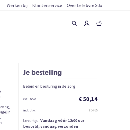
Werken bij
Klantenservice
Over Lefebvre Sdu
Je bestelling
Beleid en besturing in de zorg
e
n
€ 50,14
geving,
€ 54,65
egel in
.
Levertijd:
Vandaag vóór 12:00 uur
n.
besteld, vandaag verzonden