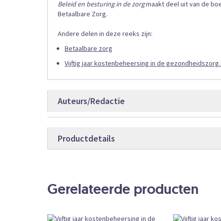
Beleid en besturing in de zorg
maakt deel uit van de bo
Betaalbare Zorg.
Andere delen in deze reeks zijn:
Betaalbare zorg
Vijftig jaar kostenbeheersing in de gezondheidszorg. 
Auteurs/Redactie
Celsus academie
Productdetails
Hans Maarse
Productdetails
9789012401
Bestelcode
Gerelateerde producten
Boek
Producttype
360
Aantal pagina’s