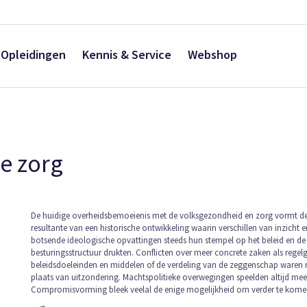
Opleidingen
Kennis & Service
Webshop
de zorg
Ga
De huidige overheidsbemoeienis met de volksgezondheid en zorg vormt d
resultante van een historische ontwikkeling waarin verschillen van inzicht e
naar
botsende ideologische opvattingen steeds hun stempel op het beleid en de
het
besturingsstructuur drukten. Conflicten over meer concrete zaken als regel
begin
beleidsdoeleinden en middelen of de verdeling van de zeggenschap waren r
van
plaats van uitzondering. Machtspolitieke overwegingen speelden altijd mee
de
Compromisvorming bleek veelal de enige mogelijkheid om verder te kome
afbeeldingen-