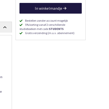
In winkelmandje
Bestellen zonder account mogelijk
5% korting vanaf 2 verschillende
studieboeken met code
STUDENT5
Gratis verzending (m.u.v. abonnement)
en
ee