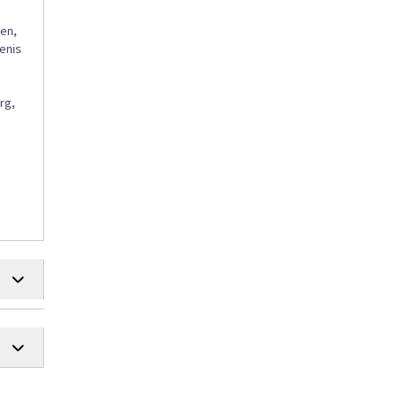
en,
enis
rg,