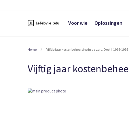
Naar
de
inhoud
Voor wie
Oplossingen
Home
Vijftig jaar kostenbeheersing in de zorg. Deel I: 1966-1995
Vijftig jaar kostenbehee
Ga
naar
het
einde
van
de
afbeeldingen-