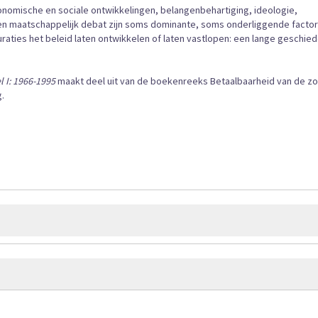
onomische en sociale ontwikkelingen, belangenbehartiging, ideologie,
en maatschappelijk debat zijn soms dominante, soms onderliggende factor
uraties het beleid laten ontwikkelen of laten vastlopen: een lange geschied
l I: 1966-1995
maakt deel uit van de boekenreeks Betaalbaarheid van de zo
.
630