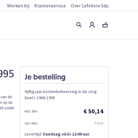
Werken bij
Klantenservice
Over Lefebvre Sdu
1995
Je bestelling
Vijftig jaar kostenbeheersing in de zorg.
 van de
Deel I: 1966-1995
in op de
eld onder
€ 50,14
€ 54,65
Levertijd:
Vandaag vóór 12:00 uur