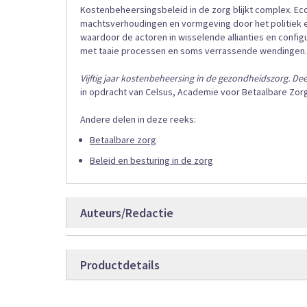
Kostenbeheersingsbeleid in de zorg blijkt complex. Ec
machtsverhoudingen en vormgeving door het politiek 
waardoor de actoren in wisselende allianties en config
met taaie processen en soms verrassende wendingen.
Vijftig jaar kostenbeheersing in de gezondheidszorg. Dee
in opdracht van Celsus, Academie voor Betaalbare Zorg
Andere delen in deze reeks:
Betaalbare zorg
Beleid en besturing in de zorg
Auteurs/Redactie
Academie voor Betaalbaarheid van Zorg
Productdetails
Karel-Peter Companje
Patrick Jeurissen
Productdetails
9789012401
Bestelcode