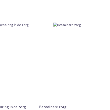
oop
pelijk Boek
r 12:00 uur besteld, vandaag verzonden
or Betaalbaarheid van Zorg
of, Robert Mouton, Patrick Jeurissen, Karel-Peter Companje
uring in de zorg
Betaalbare zorg