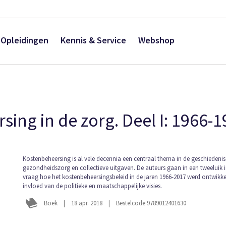
Opleidingen
Kennis & Service
Webshop
rsing in de zorg. Deel I: 1966-
Ga
Kostenbeheersing is al vele decennia een centraal thema in de geschiedenis
gezondheidszorg en collectieve uitgaven. De auteurs gaan in een tweeluik 
naar
vraag hoe het kostenbeheersingsbeleid in de jaren 1966-2017 werd ontwikk
het
invloed van de politieke en maatschappelijke visies.
begin
van
Boek
|
18 apr. 2018
|
Bestelcode 9789012401630
de
afbeeldingen-