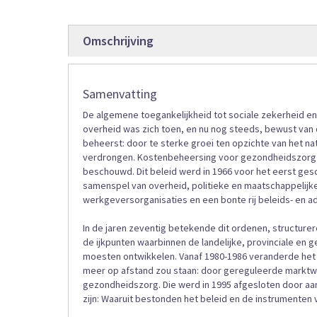
gallerij
Omschrijving
Samenvatting
De algemene toegankelijkheid tot sociale zekerheid e
overheid was zich toen, en nu nog steeds, bewust van
beheerst: door te sterke groei ten opzichte van het n
verdrongen. Kostenbeheersing voor gezondheidszorg w
beschouwd. Dit beleid werd in 1966 voor het eerst ge
samenspel van overheid, politieke en maatschappelijke
werkgeversorganisaties en een bonte rij beleids- en ad
In de jaren zeventig betekende dit ordenen, structur
de ijkpunten waarbinnen de landelijke, provinciale en 
moesten ontwikkelen. Vanaf 1980-1986 veranderde het 
meer op afstand zou staan: door gereguleerde marktwerk
gezondheidszorg. Die werd in 1995 afgesloten door aanp
zijn: Waaruit bestonden het beleid en de instrumenten 