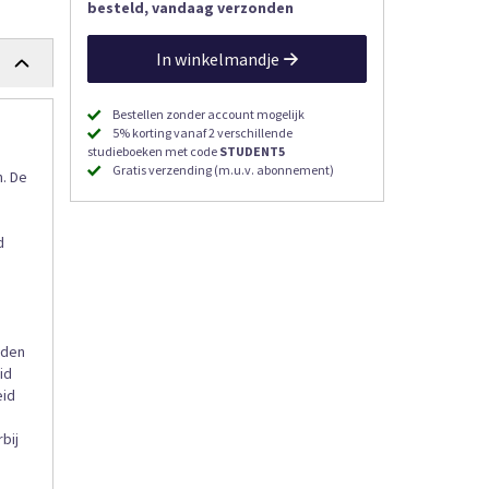
besteld, vandaag verzonden
In winkelmandje
Bestellen zonder account mogelijk
5% korting vanaf 2 verschillende
studieboeken met code
STUDENT5
Gratis verzending (m.u.v. abonnement)
. De
d
mden
id
eid
bij