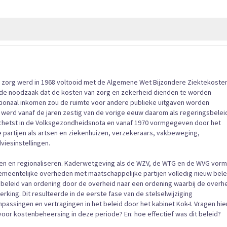
gallerij
n zorg werd in 1968 voltooid met de Algemene Wet Bijzondere Ziektekosten
 de noodzaak dat de kosten van zorg en zekerheid dienden te worden
ationaal inkomen zou de ruimte voor andere publieke uitgaven worden
erd vanaf de jaren zestig van de vorige eeuw daarom als regeringsbelei
schetst in de Volksgezondheidsnota en vanaf 1970 vormgegeven door het
 partijen als artsen en ziekenhuizen, verzekeraars, vakbeweging,
viesinstellingen.
eren en regionaliseren. Kaderwetgeving als de WZV, de WTG en de WVG vor
gemeentelijke overheden met maatschappelijke partijen volledig nieuw bele
beleid van ordening door de overheid naar een ordening waarbij de overh
ing. Dit resulteerde in de eerste fase van de stelselwijziging
assingen en vertragingen in het beleid door het kabinet Kok-I. Vragen hier
voor kostenbeheersing in deze periode? En: hoe effectief was dit beleid?