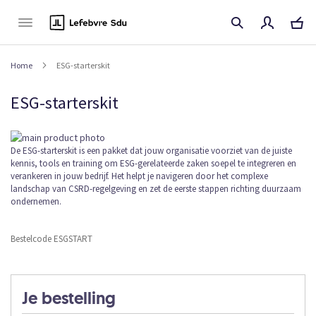
Naar
de
inhoud
Home
ESG-starterskit
ESG-starterskit
Ga
naar
Ga
De ESG-starterskit is een pakket dat jouw organisatie voorziet van de juiste
kennis, tools en training om ESG-gerelateerde zaken soepel te integreren en
het
naar
verankeren in jouw bedrijf. Het helpt je navigeren door het complexe
einde
het
landschap van CSRD-regelgeving en zet de eerste stappen richting duurzaam
van
begin
ondernemen.
de
van
afbeeldingen-
de
gallerij
afbeeldingen-
Bestelcode ESGSTART
gallerij
Je bestelling