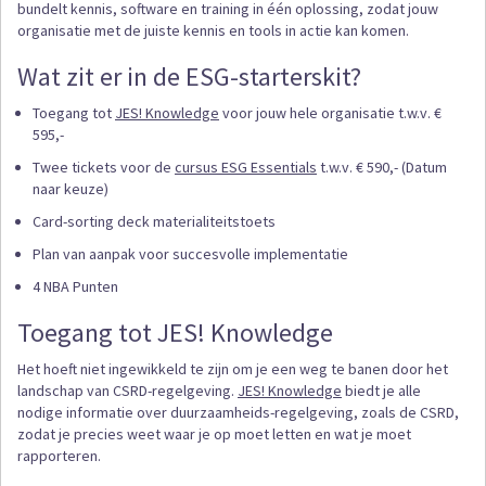
bundelt kennis, software en training in één oplossing, zodat jouw
organisatie met de juiste kennis en tools in actie kan komen.
Wat zit er in de ESG-starterskit?
Toegang tot
JES! Knowledge
voor jouw hele organisatie t.w.v. €
595,-
Twee tickets voor de
cursus ESG Essentials
t.w.v. € 590,- (Datum
naar keuze)
Card-sorting deck materialiteitstoets
Plan van aanpak voor succesvolle implementatie
4 NBA Punten
Toegang tot JES! Knowledge
Het hoeft niet ingewikkeld te zijn om je een weg te banen door het
landschap van CSRD-regelgeving.
JES! Knowledge
biedt je alle
nodige informatie over duurzaamheids-regelgeving, zoals de CSRD,
zodat je precies weet waar je op moet letten en wat je moet
rapporteren.