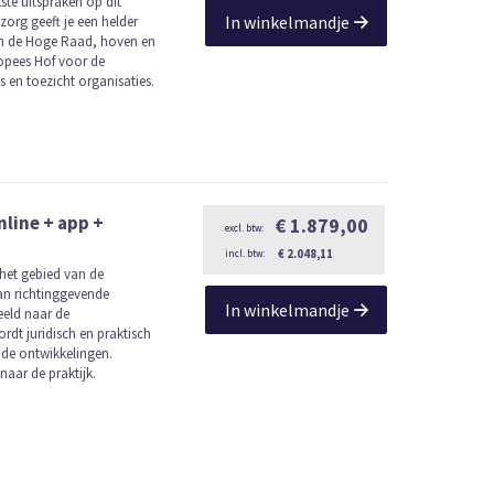
kste uitspraken op dit
In winkelmandje
org geeft je een helder
van de Hoge Raad, hoven en
ropees Hof voor de
 en toezicht organisaties.
line + app +
€ 1.879,00
€ 2.048,11
p het gebied van de
an richtinggevende
In winkelmandje
eeld naar de
ordt juridisch en praktisch
de ontwikkelingen.
aar de praktijk.