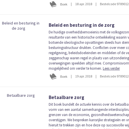
|
18 apr. 2018
|
Bestelcode 978901
Boek
Beleid en besturing in de zorg
De huidige overheidsbemoeienis met de volksgezon
resultante van een historische ontwikkeling waarin v
botsende ideologische opvattingen steeds hun stemp
besturingsstructuur drukten. Conflicten over meer c
regelgeving, beleidsdoeleinden en middelen of de v
zeggenschap waren regel in plaats van uitzondering
overwegingen speelden altijd mee. Compromisvormi
mogelijkheid om verder te komen.
Lees verder
|
19 apr. 2018
|
Bestelcode 978901
Boek
Betaalbare zorg
Dit boek bundelt de actuele kennis over de betaalba
vorm van een aantal samenhangende interdisciplina
grenzen van de economie, gezondheidswetenschap
overstijgen. We bespreken kansrijke strategieën en v
hieruit te trekken zijn en hoe deze op succesvolle 