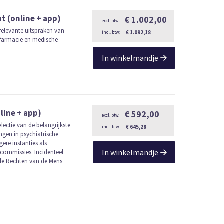
 (online + app)
€ 1.002,00
relevante uitspraken van
€ 1.092,18
n farmacie en medische
In winkelmandje
line + app)
€ 592,00
electie van de belangrijkste
€ 645,28
gen in psychiatrische
re instanties als
In winkelmandje
commissies. Incidenteel
de Rechten van de Mens