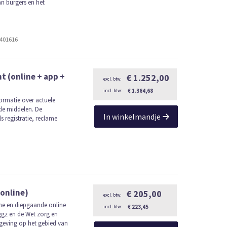
an burgers en het
2401616
 (online + app +
€ 1.252,00
€ 1.364,68
ormatie over actuele
de middelen. De
In winkelmandje
s registratie, reclame
online)
€ 205,00
e en diepgaande online
€ 223,45
ggz en de Wet zorg en
lgeving op het gebied van