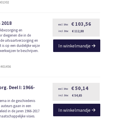
401302
 2018
€ 103,56
jkbezorging en
€ 112,88
 diegenen die in de
 de uitvaartverzorging en
In winkelmandje
s op een duidelijke wijze
erkwijzen te beschrijven.
2401456
rg. Deel I: 1966-
€ 50,14
€ 54,65
hema in de geschiedenis
 auteurs gaan in een
In winkelmandje
leid in de jaren 1966-2017
aatschappelijke visies.