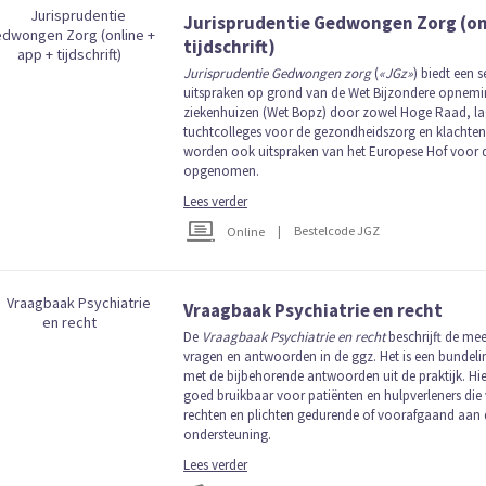
Jurisprudentie Gedwongen Zorg (onl
tijdschrift)
Jurisprudentie Gedwongen zorg
(
«JGz»
) biedt een s
uitspraken op grond van de Wet Bijzondere opnemin
ziekenhuizen (Wet Bopz) door zowel Hoge Raad, lage
tuchtcolleges voor de gezondheidszorg en klachten
worden ook uitspraken van het Europese Hof voor 
opgenomen.
Lees verder
|
Bestelcode JGZ
Online
Vraagbaak Psychiatrie en recht
De
Vraagbaak Psychiatrie en recht
beschrijft de mee
vragen en antwoorden in de ggz. Het is een bundel
met de bijbehorende antwoorden uit de praktijk. Hi
goed bruikbaar voor patiënten en hulpverleners di
rechten en plichten gedurende of voorafgaand aan 
ondersteuning.
Lees verder