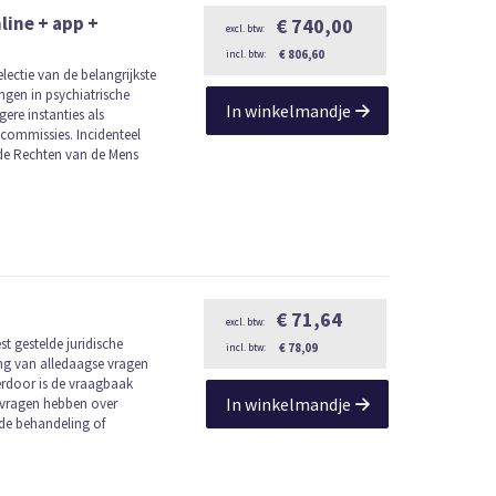
ine + app +
€ 740,00
€ 806,60
electie van de belangrijkste
gen in psychiatrische
In winkelmandje
re instanties als
commissies. Incidenteel
de Rechten van de Mens
€ 71,64
st gestelde juridische
€ 78,09
ing van alledaagse vragen
erdoor is de vraagbaak
In winkelmandje
e vragen hebben over
de behandeling of