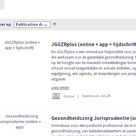
Van
eer op
hoog
naar
laag
JGGZRplus (online + app + tijdschrif
sorteren
De JGGZRplus is een onmisbaar hulpmiddel voor jou
die werkzaam is in de geestelijke gezondheidszorg. 
op de hoogte van de nieuwste ontwikkelingen binne
inhoud omvat toegankelijke en actuele artikelen, si
regelgeving, een agenda, en besprekingen van jurisp
uitgaven.
Lees verder
|
Bestelcode JGGZR
Online
Gezondheidszorg Jurisprudentie (on
Onmisbaar voor elke juridische professional die te
gezondheidszorg, van beleidsmedewerkers en juristen