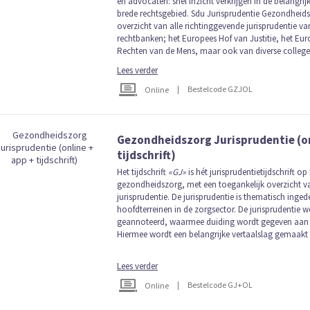
en advocaten: snel inzicht verkrijgen in de belangrij
brede rechtsgebied. Sdu Jurisprudentie Gezondheidsz
overzicht van alle richtinggevende jurisprudentie 
rechtbanken; het Europees Hof van Justitie, het Eu
Rechten van de Mens, maar ook van diverse colleges
Lees verder
|
Bestelcode GZJOL
Online
Gezondheidszorg Jurisprudentie (on
tijdschrift)
Het tijdschrift
«GJ»
is hét jurisprudentietijdschrift o
gezondheidszorg, met een toegankelijk overzicht v
jurisprudentie. De jurisprudentie is thematisch inged
hoofdterreinen in de zorgsector. De jurisprudentie w
geannoteerd, waarmee duiding wordt gegeven aan 
Hiermee wordt een belangrijke vertaalslag gemaakt n
Lees verder
|
Bestelcode GJ+OL
Online