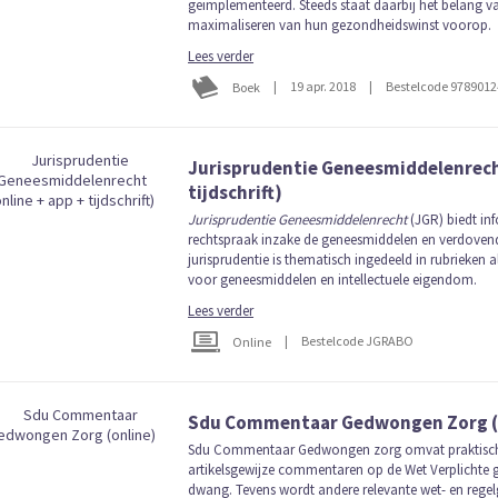
geïmplementeerd. Steeds staat daarbij het belang v
maximaliseren van hun gezondheidswinst voorop.
Lees verder
|
19 apr. 2018
|
Bestelcode 978901
Boek
Jurisprudentie Geneesmiddelenrecht
tijdschrift)
Jurisprudentie Geneesmiddelenrecht
(JGR) biedt inf
rechtspraak inzake de geneesmiddelen en verdoven
jurisprudentie is thematisch ingedeeld in rubrieken al
voor geneesmiddelen en intellectuele eigendom.
Lees verder
|
Bestelcode JGRABO
Online
Sdu Commentaar Gedwongen Zorg (
Sdu Commentaar Gedwongen zorg omvat praktisch
artikelsgewijze commentaren op de Wet Verplichte 
dwang. Tevens wordt andere relevante wet- en rege