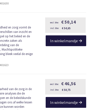
2401630
€ 50,14
dheid en zorg vormt de
€ 54,65
erschillen van inzicht en
el op het beleid en de
In winkelmandje
oncrete zaken als
erdeling van de
. Machtspolitieke
ng bleek veelal de enige
2401623
€ 46,56
arheid van de zorg in de
€ 50,75
ire analyses die de
pen en de beleidskunde
In winkelmandje
ragen ons af welke lessen
wijze kunnen worden