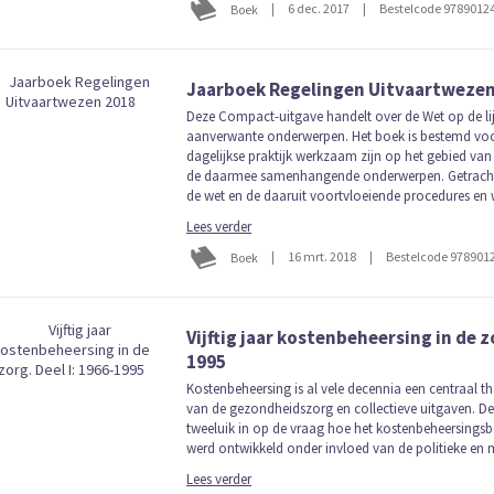
|
6 dec. 2017
|
Bestelcode 9789012
Boek
Jaarboek Regelingen Uitvaartwezen
Deze Compact-uitgave handelt over de Wet op de li
aanverwante onderwerpen. Het boek is bestemd voor
dagelijkse praktijk werkzaam zijn op het gebied van
de daarmee samenhangende onderwerpen. Getracht i
de wet en de daaruit voortvloeiende procedures en w
Lees verder
|
16 mrt. 2018
|
Bestelcode 978901
Boek
Vijftig jaar kostenbeheersing in de zo
1995
Kostenbeheersing is al vele decennia een centraal t
van de gezondheidszorg en collectieve uitgaven. De
tweeluik in op de vraag hoe het kostenbeheersingsbe
werd ontwikkeld onder invloed van de politieke en m
Lees verder