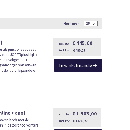
Nummer
t)
€ 445,00
 als jurist of advocaat
€ 485,05
Met de JGGZRplus blijf je
n dit vakgebied. De
In winkelmandje
gnaleringen van wet- en
rudentie of bijzondere
line + app)
€ 1.503,00
 maken heeft met de
€ 1.638,27
 in de zorg tot rechters