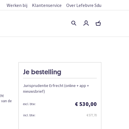
Werken bij
Klantenservice
Over Lefebvre Sdu
Je bestelling
Jurisprudentie Erfrecht (online + app +
nieuwsbrief)
cht
n van de
€ 530,00
€ 577,70