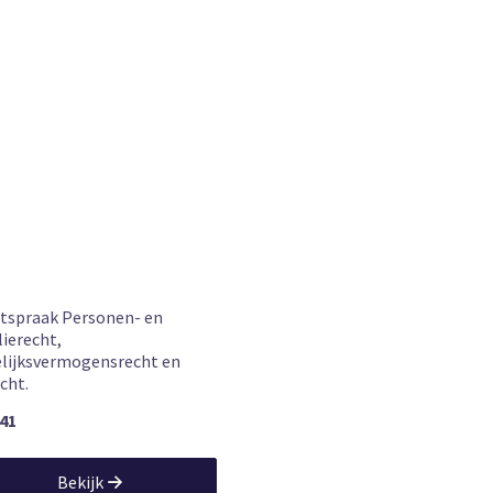
tspraak Personen- en
lierecht,
lijksvermogensrecht en
cht.
,41
Bekijk