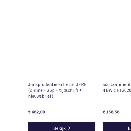
Leverbaar
Beschikbaarheid
Jurisprudentie Erfrecht JERF
Sdu Commenta
(online + app + tijdschrift +
4 BW c.a.) 202
nieuwsbrief)
€ 662,00
€ 156,56
Bekijk
B