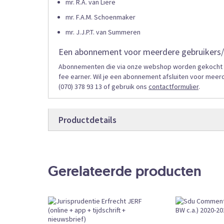
mr. R.A. van Liere
mr. F.A.M. Schoenmaker
mr. J.J.P.T. van Summeren
Een abonnement voor meerdere gebruikers/
Abonnementen die via onze webshop worden gekocht zij
fee earner. Wil je een abonnement afsluiten voor meer
(070) 378 93 13 of gebruik ons
contactformulier
.
Productdetails
Productdetails
JERFOL
Bestelcode
Gerelateerde producten
Online
Producttype
Abonnement
Bestelvorm
CKEDITOR
External URL
Subscription
Book Type