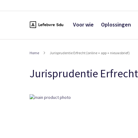
Naar
de
inhoud
Voor wie
Oplossingen
Home
Jurisprudentie Erfrecht (online + app + nieuwsbrief)
Jurisprudentie Erfrecht
Ga
naar
het
einde
van
de
afbeeldingen-