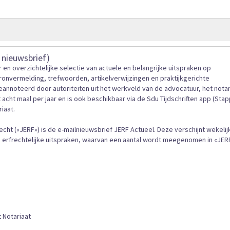
gallerij
 nieuwsbrief)
 en overzichtelijke selectie van actuele en belangrijke uitspraken op
 bronvermelding, trefwoorden, artikelverwijzingen en praktijkgerichte
annoteerd door autoriteiten uit het werkveld van de advocatuur, het notar
acht maal per jaar en is ook beschikbaar via de Sdu Tijdschriften app (Stap
iaat.
ht («JERF») is de e-mailnieuwsbrief JERF Actueel. Deze verschijnt wekelij
erfrechtelijke uitspraken, waarvan een aantal wordt meegenomen in «JER
 Notariaat