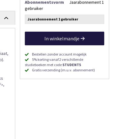
Abonnementsvorm
Jaarabonnement 1
gebruiker
Jaarabonnement 1 gebruiker
In winkelmandje
iaat,
Bestellen zonder account mogelijk
p).
5% korting vanaf 2 verschillende
studieboeken met code
STUDENT5
Gratis verzending (m.u.v. abonnement)
ks
F»,