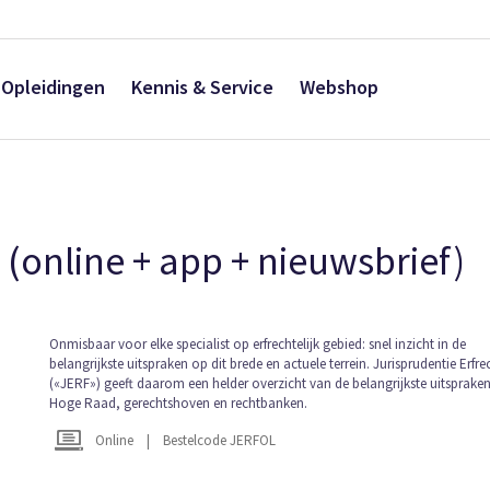
Opleidingen
Kennis & Service
Webshop
 (online + app + nieuwsbrief)
Ga
Onmisbaar voor elke specialist op erfrechtelijk gebied: snel inzicht in de
belangrijkste uitspraken op dit brede en actuele terrein. Jurisprudentie Erfre
naar
(«JERF») geeft daarom een helder overzicht van de belangrijkste uitsprake
het
Hoge Raad, gerechtshoven en rechtbanken.
begin
van
Online
|
Bestelcode JERFOL
de
afbeeldingen-