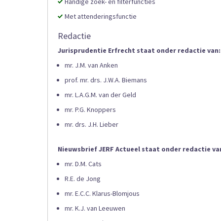
Handige zoek- en filterfuncties
Met attenderingsfunctie
Redactie
Jurisprudentie Erfrecht staat onder redactie van:
mr. J.M. van Anken
prof. mr. drs. J.W.A. Biemans
mr. L.A.G.M. van der Geld
mr. P.G. Knoppers
mr. drs. J.H. Lieber
Nieuwsbrief JERF Actueel staat onder redactie va
mr. D.M. Cats
R.E. de Jong
mr. E.C.C. Klarus-Blomjous
mr. K.J. van Leeuwen