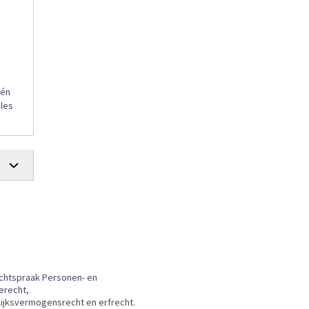
één
ales