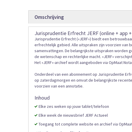
gallerij
Omschrijving
Jurisprudentie Erfrecht JERF (online + app +
Jurisprudentie Erfrecht («JERF») biedt een betrouwbaar
erfrechtelijk gebied. Alle uitspraken zijn voorzien van
samenvattingen. De belangrijkste uitspraken worden ge
de wetenschap en rechterlijke macht. «JERF» verschijnt 
Het «JERF»-archief wordt aangeboden via OpMaat Notar
Onderdeel van een abonnement op Jurisprudentie Erfrec
op zaterdagmorgen en omvat de belangrijkste recente 
voorzien van een annotatie.
Inhoud
Elke zes weken op jouw tablet/telefoon
Elke week de nieuwsbrief JERF Actueel
Toegang tot complete website en archief via OpMaat