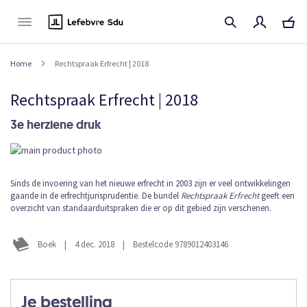
Naar
de
inhoud
Home
Rechtspraak Erfrecht | 2018
Rechtspraak Erfrecht | 2018
3e herziene druk
Ga
naar
het
Ga
Sinds de invoering van het nieuwe erfrecht in 2003 zijn er veel ontwikkelingen
einde
gaande in de erfrechtjurisprudentie. De bundel
Rechtspraak Erfrecht
geeft een
naar
van
overzicht van standaarduitspraken die er op dit gebied zijn verschenen.
het
de
begin
afbeeldingen-
van
gallerij
Boek
|
4 dec. 2018
|
Bestelcode 9789012403146
de
afbeeldingen-
gallerij
Je bestelling