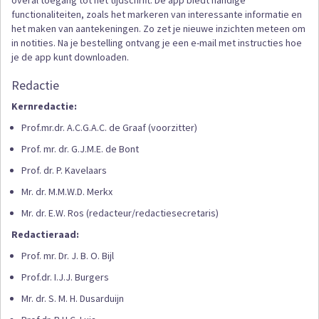
overal toegang tot het tijdschrift. De app biedt handige
functionaliteiten, zoals het markeren van interessante informatie en
het maken van aantekeningen. Zo zet je nieuwe inzichten meteen om
in notities. Na je bestelling ontvang je een e-mail met instructies hoe
je de app kunt downloaden.
Redactie
Kernredactie:
Prof.mr.dr. A.C.G.A.C. de Graaf (voorzitter)
Prof. mr. dr. G.J.M.E. de Bont
Prof. dr. P. Kavelaars
Mr. dr. M.M.W.D. Merkx
Mr. dr. E.W. Ros (redacteur/redactiesecretaris)
Redactieraad:
Prof. mr. Dr. J. B. O. Bijl
Prof.dr. I.J.J. Burgers
Mr. dr. S. M. H. Dusarduijn