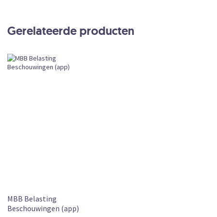
Productdetails
MBB
Online
Gerelateerde producten
Abonnement
CKEDITOR
Subscription
Leverbaar
MBB Belasting
Beschouwingen (app)