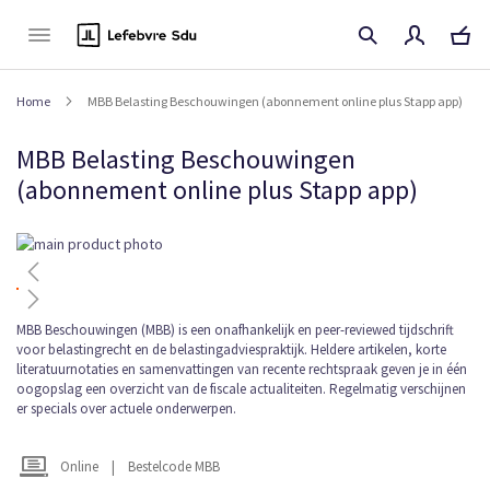
Naar
de
inhoud
Home
MBB Belasting Beschouwingen (abonnement online plus Stapp app)
MBB Belasting Beschouwingen
(abonnement online plus Stapp app)
Ga
naar
het
einde
van
Ga
MBB Beschouwingen (MBB) is een onafhankelijk en peer-reviewed tijdschrift
voor belastingrecht en de belastingadviespraktijk. Heldere artikelen, korte
de
naar
literatuurnotaties en samenvattingen van recente rechtspraak geven je in één
afbeeldingen-
het
oogopslag een overzicht van de fiscale actualiteiten. Regelmatig verschijnen
gallerij
begin
er specials over actuele onderwerpen.
van
de
afbeeldingen-
Online
|
Bestelcode MBB
gallerij