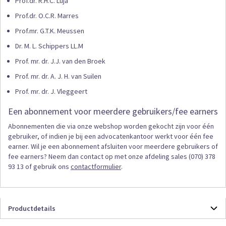
Prof.dr. R.H.C. Luja
Prof.dr. O.C.R. Marres
Prof.mr. G.T.K. Meussen
Dr. M. L. Schippers LL.M
Prof. mr. dr. J.J. van den Broek
Prof. mr. dr. A. J. H. van Suilen
Prof. mr. dr. J. Vleggeert
Een abonnement voor meerdere gebruikers/fee earners
Abonnementen die via onze webshop worden gekocht zijn voor één
gebruiker, of indien je bij een advocatenkantoor werkt voor één fee
earner. Wil je een abonnement afsluiten voor meerdere gebruikers of
fee earners? Neem dan contact op met onze afdeling sales (070) 378
93 13 of gebruik ons
contactformulier
.
Productdetails