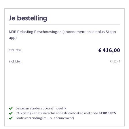
Je bestelling
MBB Belasting Beschouwingen (abonnement online plus Stapp
app)
€ 416,00
€ 453,44
Bestellen zonder account mogelijk
5% korting vanaf 2 verschillende studieboeken met code
STUDENT5
Gratis verzending (m.u.v. abonnement)