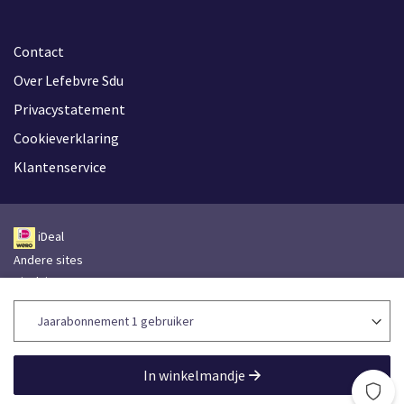
Contact
Over Lefebvre Sdu
Privacystatement
Cookieverklaring
Klantenservice
iDeal
Andere sites
Disclaimer
Leveringsvoorwaarden
Toegankelijkheidsverklaring
Lefebvre Group
In winkelmandje
Lefebvre Sdu © 2026