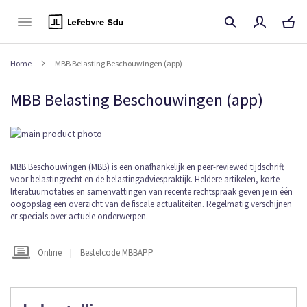
Naar
de
inhoud
Home
MBB Belasting Beschouwingen (app)
MBB Belasting Beschouwingen (app)
Ga
naar
het
Ga
MBB Beschouwingen (MBB) is een onafhankelijk en peer-reviewed tijdschrift
einde
voor belastingrecht en de belastingadviespraktijk. Heldere artikelen, korte
naar
van
literatuurnotaties en samenvattingen van recente rechtspraak geven je in één
het
de
oogopslag een overzicht van de fiscale actualiteiten. Regelmatig verschijnen
begin
afbeeldingen-
er specials over actuele onderwerpen.
van
gallerij
de
afbeeldingen-
Online
|
Bestelcode MBBAPP
gallerij