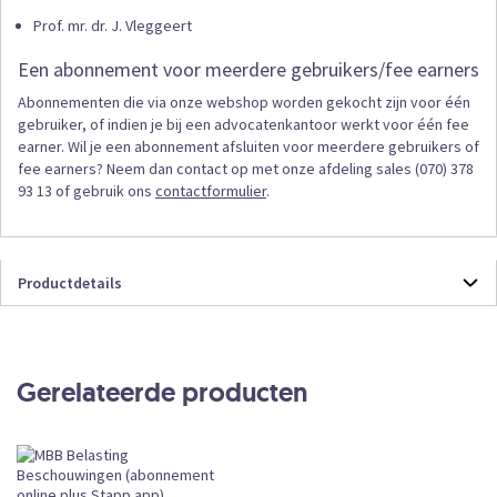
Prof. mr. dr. J. Vleggeert
Een abonnement voor meerdere gebruikers/fee earners
Abonnementen die via onze webshop worden gekocht zijn voor één
gebruiker, of indien je bij een advocatenkantoor werkt voor één fee
earner. Wil je een abonnement afsluiten voor meerdere gebruikers of
fee earners? Neem dan contact op met onze afdeling sales (070) 378
93 13 of gebruik ons
contactformulier
.
Productdetails
Productdetails
MBBAPP
Online
Gerelateerde producten
Abonnement
CKEDITOR
Subscription
Leverbaar