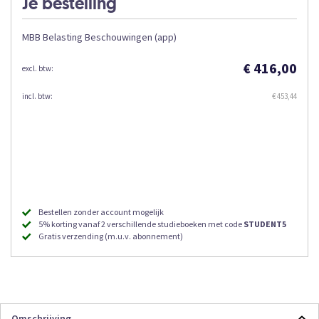
Je bestelling
MBB Belasting Beschouwingen (app)
€ 416,00
€ 453,44
Bestellen zonder account mogelijk
5% korting vanaf 2 verschillende studieboeken met code
STUDENT5
Gratis verzending (m.u.v. abonnement)
Omschrijving