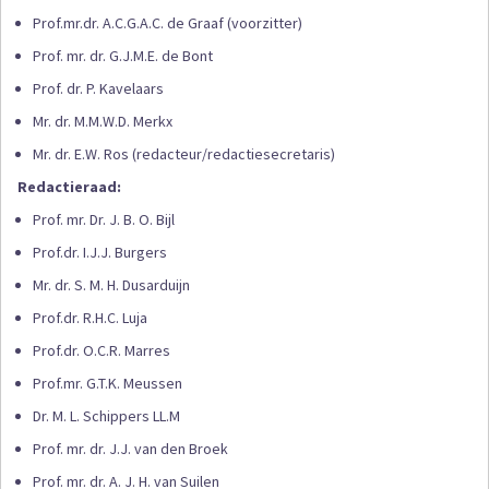
Prof.mr.dr. A.C.G.A.C. de Graaf (voorzitter)
Prof. mr. dr. G.J.M.E. de Bont
Prof. dr. P. Kavelaars
Mr. dr. M.M.W.D. Merkx
Mr. dr. E.W. Ros (redacteur/redactiesecretaris)
Redactieraad:
Prof. mr. Dr. J. B. O. Bijl
Prof.dr. I.J.J. Burgers
Mr. dr. S. M. H. Dusarduijn
Prof.dr. R.H.C. Luja
Prof.dr. O.C.R. Marres
Prof.mr. G.T.K. Meussen
Dr. M. L. Schippers LL.M
Prof. mr. dr. J.J. van den Broek
Prof. mr. dr. A. J. H. van Suilen