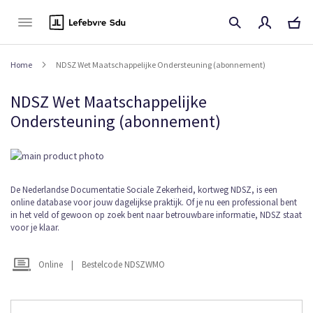
Naar
de
inhoud
Home
NDSZ Wet Maatschappelijke Ondersteuning (abonnement)
NDSZ Wet Maatschappelijke
Ondersteuning (abonnement)
Ga
naar
het
Ga
De Nederlandse Documentatie Sociale Zekerheid, kortweg NDSZ, is een
einde
online database voor jouw dagelijkse praktijk. Of je nu een professional bent
naar
van
in het veld of gewoon op zoek bent naar betrouwbare informatie, NDSZ staat
het
de
voor je klaar.
begin
afbeeldingen-
van
gallerij
de
Online
|
Bestelcode NDSZWMO
afbeeldingen-
gallerij