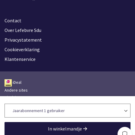
Contact
Over Lefebvre Sdu
Privacystatement
Cookieverklaring
Klantenservice
iDeal
Andere sites
Disclaimer
Leveringsvoorwaarden
Toegankelijkheidsverklaring
Lefebvre Group
In winkelmandje
Lefebvre Sdu © 2026