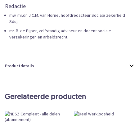
Redactie
mw. mr.dr. J.C.M. van Horne, hoofdredacteur Sociale zekerheid
Sdu;
mr. B. de Pijper, zelfstandig adviseur en docent sociale
verzekeringen en arbeidsrecht.
Productdetails
Productdetails
NDSZWMO
Online
Gerelateerde producten
Abonnement
CKEDITOR
Subscription
Leverbaar