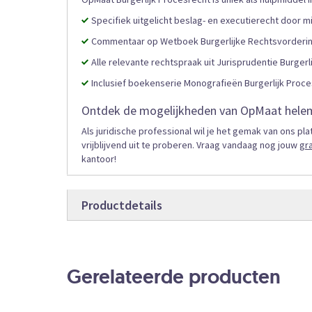
Specifiek uitgelicht beslag- en executierecht door m
Commentaar op Wetboek Burgerlijke Rechtsvordering 
Alle relevante rechtspraak uit Jurisprudentie Burgerl
Inclusief boekenserie Monografieën Burgerlijk Proces
Ontdek de mogelijkheden van OpMaat helem
Als juridische professional wil je het gemak van ons p
vrijblijvend uit te proberen. Vraag vandaag nog jouw
gr
kantoor!
Productdetails
Productdetails
SWBPR
Bestelcode
Gerelateerde producten
Online
Producttype
Abonnement
Bestelvorm