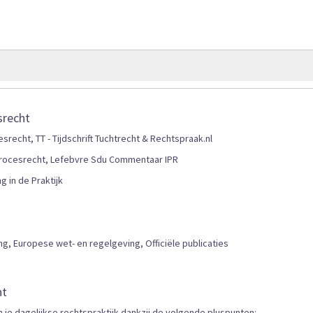
gallerij
srecht
srecht, TT - Tijdschrift Tuchtrecht & Rechtspraak.nl
rocesrecht, Lefebvre Sdu Commentaar IPR
g in de Praktijk
g, Europese wet- en regelgeving, Officiële publicaties
ht
n je dagelijkse rechtspraktijk dankzij de volgende pluspunten: