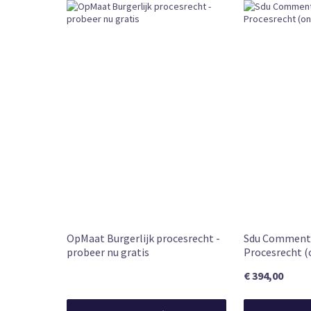
CKEDITOR
External URL
Subscription
Book Type
Leverbaar
Beschikbaarheid
OpMaat Burgerlijk procesrecht -
Sdu Commenta
probeer nu gratis
Procesrecht (
€ 394,00