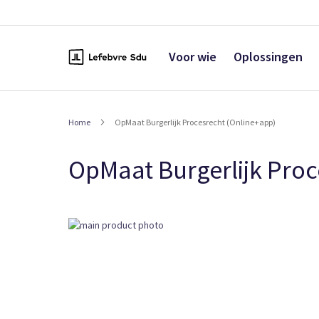
Naar
de
inhoud
Voor wie
Oplossingen
Home
OpMaat Burgerlijk Procesrecht (Online+app)
OpMaat Burgerlijk Proc
Ga
naar
het
einde
van
de
afbeeldingen-