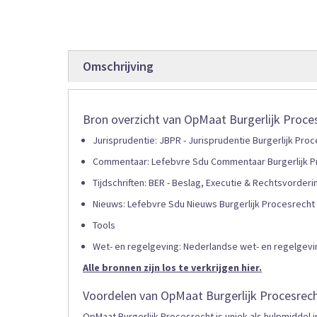
gallerij
Omschrijving
Bron overzicht van OpMaat Burgerlijk Proce
Jurisprudentie: JBPR - Jurisprudentie Burgerlijk Proce
Commentaar: Lefebvre Sdu Commentaar Burgerlijk P
Tijdschriften: BER - Beslag, Executie & Rechtsvorderin
Nieuws: Lefebvre Sdu Nieuws Burgerlijk Procesrecht
Tools
Wet- en regelgeving: Nederlandse wet- en regelgevin
Alle bronnen zijn los te verkrijgen hier.
Voordelen van OpMaat Burgerlijk Procesrec
OpMaat Burgerlijk Procesrecht is uniek als hulpmiddel i