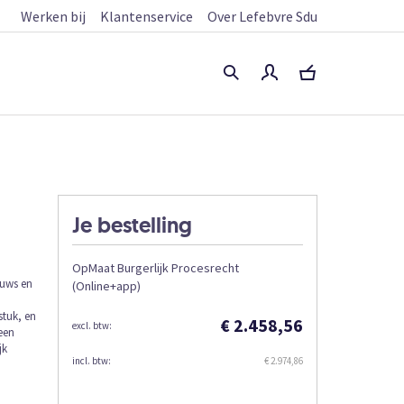
Werken bij
Klantenservice
Over Lefebvre Sdu
Je bestelling
OpMaat Burgerlijk Procesrecht
euws en
(Online+app)
stuk, en
€ 2.458,56
een
jk
€ 2.974,86