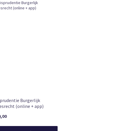
sprudentie Burgerlijk
esrecht (online + app)
0,00