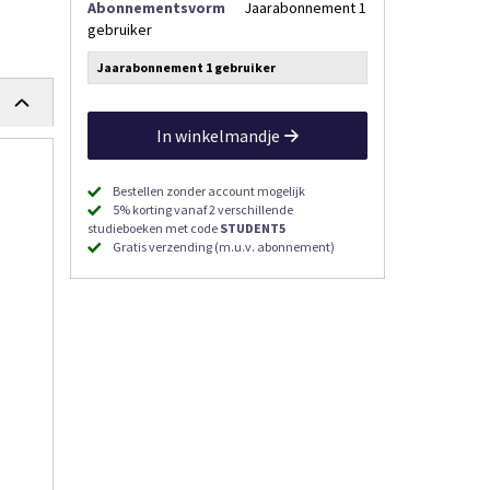
Abonnementsvorm
Jaarabonnement 1
gebruiker
Jaarabonnement 1 gebruiker
In winkelmandje
Bestellen zonder account mogelijk
5% korting vanaf 2 verschillende
studieboeken met code
STUDENT5
Gratis verzending (m.u.v. abonnement)