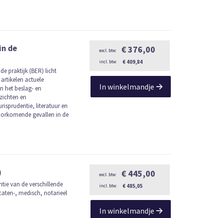
in de
€ 376,00
€ 409,84
de praktijk (BER) licht
artikelen actuele
In winkelmandje
n het beslag- en
zichten en
isprudentie, literatuur en
voorkomende gevallen in de
)
€ 445,00
ntie van de verschillende
€ 485,05
caten-, medisch, notarieel
In winkelmandje