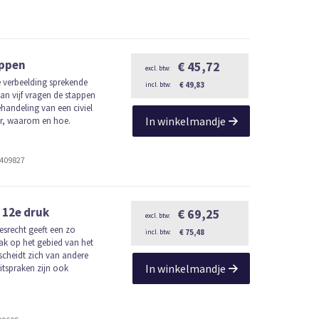
appen
€ 45,72
e verbeelding sprekende
€ 49,83
an vijf vragen de stappen
handeling van een civiel
In winkelmandje
eer, waarom en hoe.
2409827
 12e druk
€ 69,25
esrecht geeft een zo
€ 75,48
ak op het gebied van het
rscheidt zich van andere
In winkelmandje
itspraken zijn ook