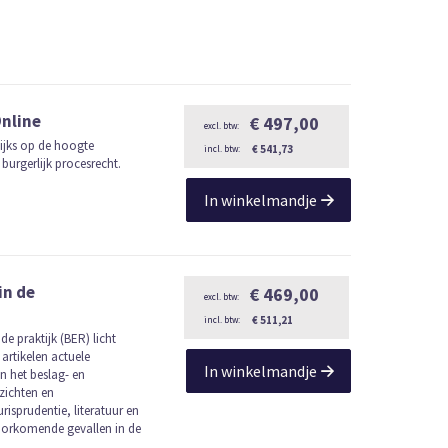
Online
€ 497,00
lijks op de hoogte
€ 541,73
burgerlijk procesrecht.
In winkelmandje
in de
€ 469,00
€ 511,21
de praktijk (BER) licht
artikelen actuele
In winkelmandje
n het beslag- en
zichten en
isprudentie, literatuur en
voorkomende gevallen in de