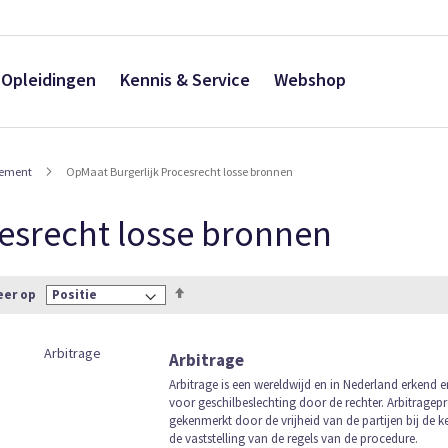
Opleidingen
Kennis & Service
Webshop
nement
OpMaat Burgerlijk Procesrecht losse bronnen
esrecht losse bronnen
Van
eer op
hoog
naar
laag
Arbitrage
sorteren
Arbitrage is een wereldwijd en in Nederland erkend 
voor geschilbeslechting door de rechter. Arbitrage
gekenmerkt door de vrijheid van de partijen bij de ke
de vaststelling van de regels van de procedure.