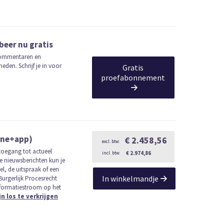
beer nu gratis
 commentaren en
eden. Schrijf je in voor
Gratis
proefabonnement
ine+app)
€ 2.458,56
 toegang tot actueel
€ 2.974,86
e nieuwsberichten kun je
el, de uitspraak of een
In winkelmandje
urgerlijk Procesrecht
informatiestroom op het
jn los te verkrijgen