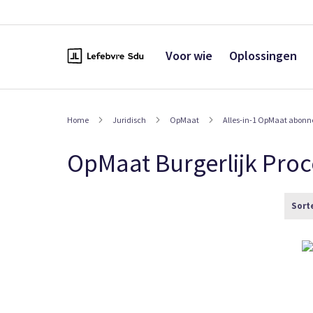
Naar
de
inhoud
Voor wie
Oplossingen
Home
Juridisch
OpMaat
Alles-in-1 OpMaat abon
OpMaat Burgerlijk Proc
Sort