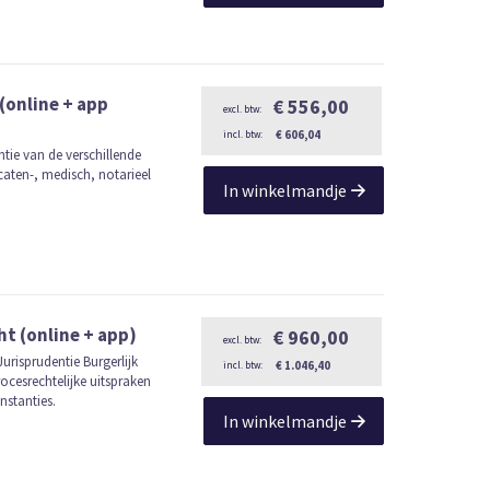
(online + app
€ 556,00
€ 606,04
ntie van de verschillende
caten-, medisch, notarieel
In winkelmandje
ht (online + app)
€ 960,00
urisprudentie Burgerlijk
€ 1.046,40
procesrechtelijke uitspraken
nstanties.
In winkelmandje