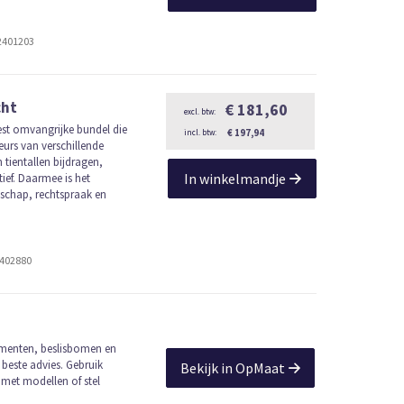
2401203
cht
€ 181,60
st omvangrijke bundel die
€ 197,94
eurs van verschillende
 tientallen bijdragen,
In winkelmandje
ief. Daarmee is het
chap, rechtspraak en
2402880
umenten, beslisbomen en
 beste advies. Gebruik
Bekijk in OpMaat
 met modellen of stel