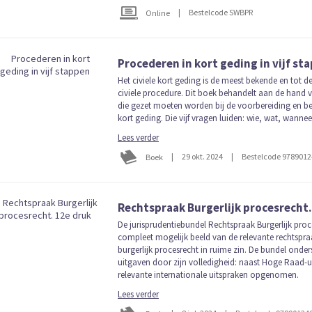
|
Bestelcode SWBPR
Online
Procederen in kort geding in vijf st
Het civiele kort geding is de meest bekende en tot d
civiele procedure. Dit boek behandelt aan de hand v
die gezet moeten worden bij de voorbereiding en be
kort geding. Die vijf vragen luiden: wie, wat, wann
Lees verder
|
29 okt. 2024
|
Bestelcode 978901
Boek
Rechtspraak Burgerlijk procesrecht.
De jurisprudentiebundel Rechtspraak Burgerlijk proc
compleet mogelijk beeld van de relevante rechtspra
burgerlijk procesrecht in ruime zin. De bundel onde
uitgaven door zijn volledigheid: naast Hoge Raad-u
relevante internationale uitspraken opgenomen.
Lees verder