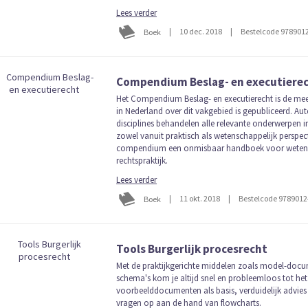
Lees verder
|
10 dec. 2018
|
Bestelcode 978901
Boek
Compendium Beslag- en executiere
Het Compendium Beslag- en executierecht is de mee
in Nederland over dit vakgebied is gepubliceerd. Aut
disciplines behandelen alle relevante onderwerpen in
zowel vanuit praktisch als wetenschappelijk perspect
compendium een onmisbaar handboek voor wetens
rechtspraktijk.
Lees verder
|
11 okt. 2018
|
Bestelcode 978901
Boek
Tools Burgerlijk procesrecht
Met de praktijkgerichte middelen zoals model-doc
schema's kom je altijd snel en probleemloos tot het
voorbeelddocumenten als basis, verduidelijk advies
vragen op aan de hand van flowcharts.