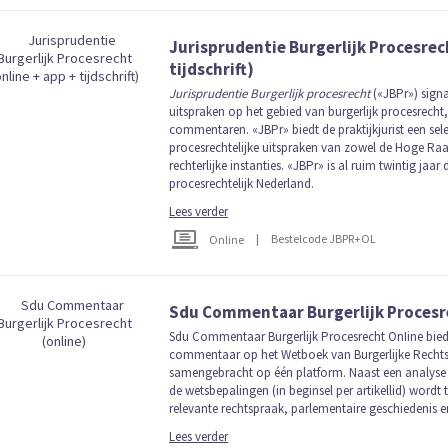
Jurisprudentie Burgerlijk Procesrech
tijdschrift)
Jurisprudentie Burgerlijk procesrecht
(«JBPr») signa
uitspraken op het gebied van burgerlijk procesrech
commentaren. «JBPr» biedt de praktijkjurist een sele
procesrechtelijke uitspraken van zowel de Hoge Raa
rechterlijke instanties. «JBPr» is al ruim twintig jaa
procesrechtelijk Nederland.
Lees verder
|
Bestelcode JBPR+OL
Online
Sdu Commentaar Burgerlijk Procesre
Sdu Commentaar Burgerlijk Procesrecht OnIine biedt
commentaar op het Wetboek van Burgerlijke Rechts
samengebracht op één platform. Naast een analyse 
de wetsbepalingen (in beginsel per artikellid) wordt
relevante rechtspraak, parlementaire geschiedenis en
Lees verder