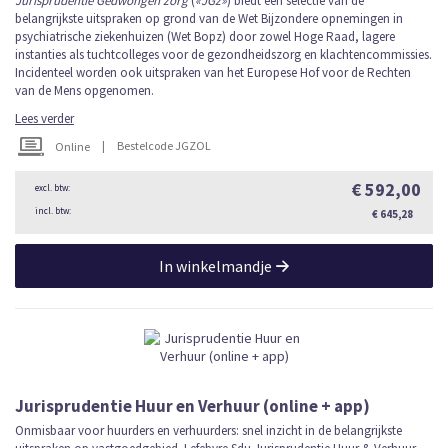
Jurisprudentie Gedwongen zorg
(
«JGz»
) biedt een selectie van de
belangrijkste uitspraken op grond van de Wet Bijzondere opnemingen in
psychiatrische ziekenhuizen (Wet Bopz) door zowel Hoge Raad, lagere
instanties als tuchtcolleges voor de gezondheidszorg en klachtencommissies.
Incidenteel worden ook uitspraken van het Europese Hof voor de Rechten
van de Mens opgenomen.
Lees verder
|
Bestelcode JGZOL
Online
€ 592,00
€ 645,28
In winkelmandje
Jurisprudentie Huur en Verhuur (online + app)
Onmisbaar voor huurders en verhuurders: snel inzicht in de belangrijkste