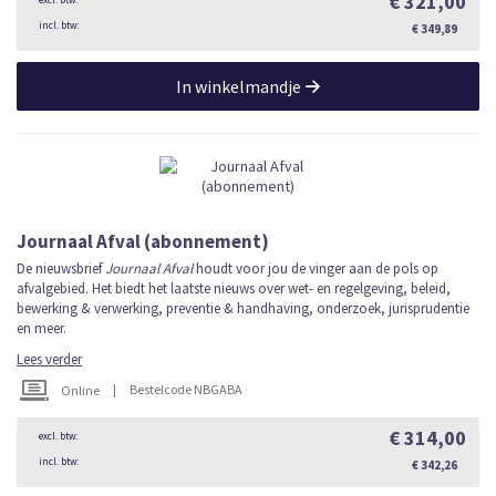
€ 321,00
€ 349,89
In winkelmandje
Journaal Afval (abonnement)
De nieuwsbrief
Journaal Afval
houdt voor jou de vinger aan de pols op
afvalgebied. Het biedt het laatste nieuws over wet- en regelgeving, beleid,
bewerking & verwerking, preventie & handhaving, onderzoek, jurisprudentie
en meer.
Lees verder
|
Bestelcode NBGABA
Online
€ 314,00
€ 342,26