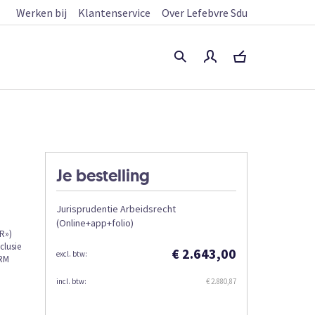
Werken bij
Klantenservice
Over Lefebvre Sdu
Je bestelling
Jurisprudentie Arbeidsrecht
(Online+app+folio)
AR»)
clusie
€ 2.643,00
HRM
€ 2.880,87