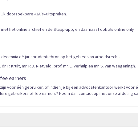
lijk doorzoekbare «JAR»-uitspraken.
ie met het online archief en de Stapp-app, en daarnaast ook als online only
al decennia dé jurisprudentiebron op het gebied van arbeidsrecht.
dr. P. Kruit, mr. R.D. Rietveld, prof. mr. E. Verhulp en mr. S. van Waegeningh.
fee earners
n voor één gebruiker, of indien je bij een advocatenkantoor werkt voor 
dere gebruikers of fee earners? Neem dan contact op met onze afdeling s