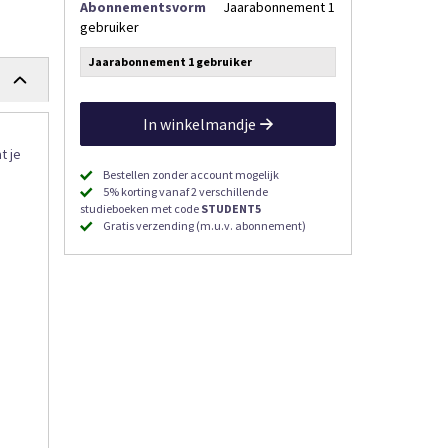
Abonnementsvorm
Jaarabonnement 1
gebruiker
Jaarabonnement 1 gebruiker
In winkelmandje
t je
Bestellen zonder account mogelijk
5% korting vanaf 2 verschillende
studieboeken met code
STUDENT5
Gratis verzending (m.u.v. abonnement)
n