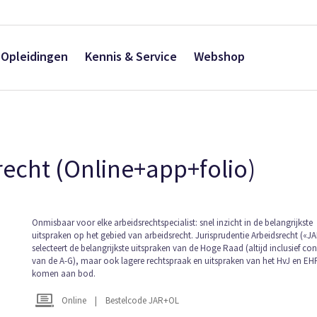
Opleidingen
Kennis & Service
Webshop
recht (Online+app+folio)
Ga
Onmisbaar voor elke arbeidsrechtspecialist: snel inzicht in de belangrijkste
uitspraken op het gebied van arbeidsrecht. Jurisprudentie Arbeidsrecht («J
naar
selecteert de belangrijkste uitspraken van de Hoge Raad (altijd inclusief con
het
van de A-G), maar ook lagere rechtspraak en uitspraken van het HvJ en E
begin
komen aan bod.
van
de
Online
|
Bestelcode JAR+OL
afbeeldingen-