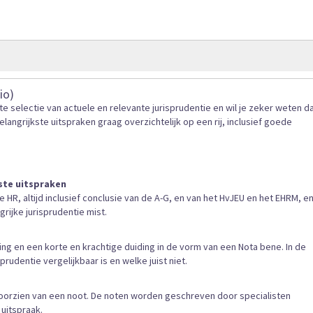
gallerij
io)
e selectie van actuele en relevante jurisprudentie en wil je zeker weten da
langrijkste uitspraken graag overzichtelijk op een rij, inclusief goede
ste uitspraken
 HR, altijd inclusief conclusie van de A-G, en van het HvJEU en het EHRM, e
rijke jurisprudentie mist.
ng en een korte en krachtige duiding in de vorm van een Nota bene. In de
rudentie vergelijkbaar is en welke juist niet.
oorzien van een noot. De noten worden geschreven door specialisten
 uitspraak.