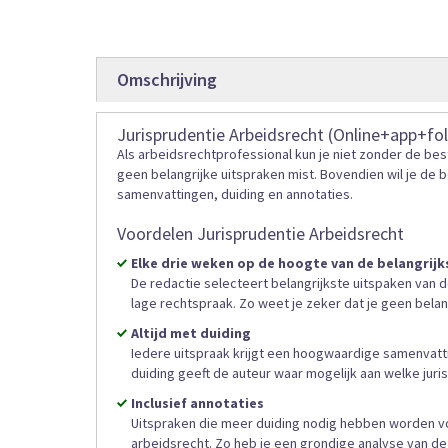
gallerij
Omschrijving
Jurisprudentie Arbeidsrecht (Online+app+fol
Als arbeidsrechtprofessional kun je niet zonder de best
geen belangrijke uitspraken mist. Bovendien wil je de be
samenvattingen, duiding en annotaties.
Voordelen Jurisprudentie Arbeidsrecht
Elke drie weken op de hoogte van de belangrijk
De redactie selecteert belangrijkste uitspaken van de
lage rechtspraak. Zo weet je zeker dat je geen belang
Altijd met duiding
Iedere uitspraak krijgt een hoogwaardige samenvatti
duiding geeft de auteur waar mogelijk aan welke jurisp
Inclusief annotaties
Uitspraken die meer duiding nodig hebben worden v
arbeidsrecht. Zo heb je een grondige analyse van de