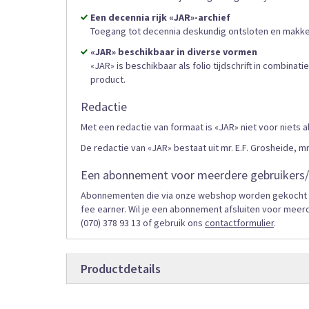
Een decennia rijk «JAR»-archief
Toegang tot decennia deskundig ontsloten en makke
«JAR» beschikbaar in diverse vormen
«JAR» is beschikbaar als folio tijdschrift in combinat
product.
Redactie
Met een redactie van formaat is «JAR» niet voor niets 
De redactie van «JAR» bestaat uit mr. E.F. Grosheide, mr. 
Een abonnement voor meerdere gebruikers/
Abonnementen die via onze webshop worden gekocht zij
fee earner. Wil je een abonnement afsluiten voor meer
(070) 378 93 13 of gebruik ons
contactformulier
.
Productdetails
Productdetails