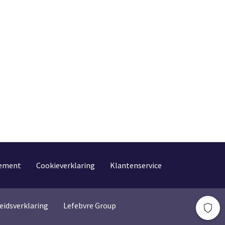
tement
Cookieverklaring
Klantenservice
eidsverklaring
Lefebvre Group