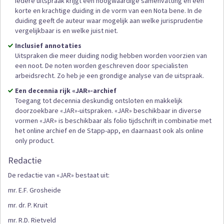
Iedere uitspraak krijgt een hoogwaardige samenvatting en een
korte en krachtige duiding in de vorm van een Nota bene. In de
duiding geeft de auteur waar mogelijk aan welke jurisprudentie
vergelijkbaar is en welke juist niet.
Inclusief annotaties
Uitspraken die meer duiding nodig hebben worden voorzien van
een noot. De noten worden geschreven door specialisten
arbeidsrecht. Zo heb je een grondige analyse van de uitspraak.
Een decennia rijk «JAR»-archief
Toegang tot decennia deskundig ontsloten en makkelijk
doorzoekbare «JAR»-uitspraken. «JAR» beschikbaar in diverse
vormen «JAR» is beschikbaar als folio tijdschrift in combinatie met
het online archief en de Stapp-app, en daarnaast ook als online
only product.
Redactie
De redactie van «JAR» bestaat uit:
mr. E.F. Grosheide
mr. dr. P. Kruit
mr. R.D. Rietveld