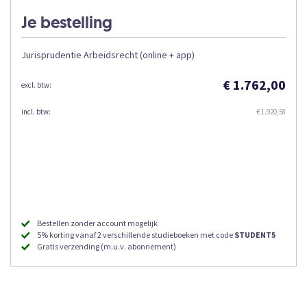
Je bestelling
Jurisprudentie Arbeidsrecht (online + app)
€ 1.762,00
€ 1.920,58
Bestellen zonder account mogelijk
5% korting vanaf 2 verschillende studieboeken met code
STUDENT5
Gratis verzending (m.u.v. abonnement)