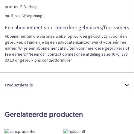
prof. mr. E. Verhulp
mr. S. van Waegeningh
Een abonnement voor meerdere gebruikers/fee earners
Abonnementen die via onze webshop worden gekocht zijn voor één
gebruiker, of indien je bij een advocatenkantoor werkt voor één fee
earner. Wil je een abonnement afsluiten voor meerdere gebruikers of
fee earners? Neem dan contact op met onze afdeling sales (070) 378
93 13 of gebruik ons
contactformulier
.
Productdetails
Productdetails
JARONLINE
Online
Gerelateerde producten
Abonnement
CKEDITOR
Subscription