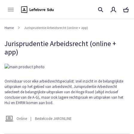
Naar
de
inhoud
Home
Jurisprudentie Arbeidsrecht (online + app)
Jurisprudentie Arbeidsrecht (online +
app)
Ga
naar
het
Ga
Onmisbaar voor elke arbeidsrechtspecialist: snel inzicht in de belangrijkste
einde
uitspraken op het gebied van arbeidsrecht. Jurisprudentie Arbeidsrecht
naar
van
selecteert de belangrijkste uitspraken van de Hoge Raad (altijd inclusief
het
de
conclusie van de A-G), maar ook lagere rechtspraak en uitspraken van het
begin
afbeeldingen-
HvJ en EHRM komen aan bod.
van
gallerij
de
afbeeldingen-
Online
|
Bestelcode JARONLINE
gallerij