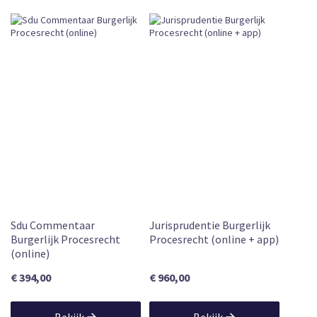
Losse Verkoop
2e herziene druk
Wetenschappelijk Boek
Vandaag vóór 12:00 uur besteld, vandaag
verzonden
Leverbaar
31 jan. 2018
825
Mr. P.G. Vestering, Mr.W.J.J.Wetzels
2e druk
Sdu Commentaar
Jurisprudentie Burgerlijk
Burgerlijk Procesrecht
Procesrecht (online + app)
(online)
€ 394,00
€ 960,00
Bekijk
Bekijk