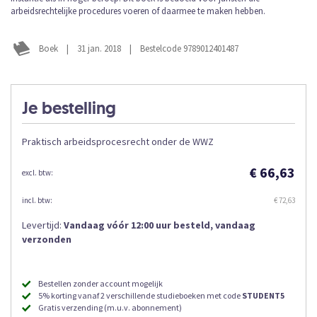
de
arbeidsrechtelijke procedures voeren of daarmee te maken hebben.
afbeeldingen-
gallerij
Boek
|
31 jan. 2018
|
Bestelcode 9789012401487
Je bestelling
Praktisch arbeidsprocesrecht onder de WWZ
€ 66,63
€ 72,63
Levertijd:
Vandaag vóór 12:00 uur besteld, vandaag
verzonden
Bestellen zonder account mogelijk
5% korting vanaf 2 verschillende studieboeken met code
STUDENT5
Gratis verzending (m.u.v. abonnement)