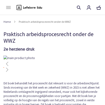
Naar
de
inhoud
Home
Praktisch arbeidsprocesrecht onder de WWZ
Praktisch arbeidsprocesrecht onder de
WWZ
2e herziene druk
Ga
naar
het
einde
van
de
Ga
Dit boek behandelt het procesrecht dat relevant is voor de arbeidsrechtjurist.
afbeeldingen-
Sinds invoering van de Wet werk en zekerheid (WWZ) in 2015 is niet alleen het
naar
gallerij
Nederlands ontslagrecht ingrijpend veranderd, maar ook het bijbehorende
het
procesrecht en de procesmogelijkheden voor partijen. Met dit boek ben je
begin
volledig op de hoogte van de regels van het procesrecht, zowel in eerste
van
instantie als in hoger beroep. Dit boek is bedoeld voor juristen die