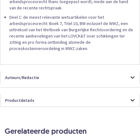
arbeidsprocesrecht thans toegepast wordt, mede aan de hand
van de recente rechtspraak.
Deel C: de meest relevante wetsartikelen voor het
arbeidsprocesrecht: Boek 7, Titel 10, BW inclusief de WWZ, een
uittreksel van het Wetboek van Burgerlijke Rechtsvordering en de
recente aanbevelingen van het LOVCK&T over schikkingen ter
zitting en pro forma ontbinding alsmede de
proceskostenveroordeling in WWZ-zaken.
Auteurs/Redactie
Mr. P.G. Vestering
Productdetails
Mr.W.J.J.Wetzels
Productdetails
9789012401487
Boek
Gerelateerde producten
242