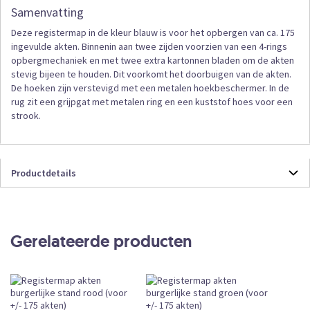
Samenvatting
Deze registermap in de kleur blauw is voor het opbergen van ca. 175
ingevulde akten. Binnenin aan twee zijden voorzien van een 4-rings
opbergmechaniek en met twee extra kartonnen bladen om de akten
stevig bijeen te houden. Dit voorkomt het doorbuigen van de akten.
De hoeken zijn verstevigd met een metalen hoekbeschermer. In de
rug zit een grijpgat met metalen ring en een kuststof hoes voor een
strook.
Productdetails
Productdetails
402151
Formulieren
Gerelateerde producten
1
Losse Verkoop
Vandaag vóór 12:00 uur besteld, vandaag
verzonden
Leverbaar