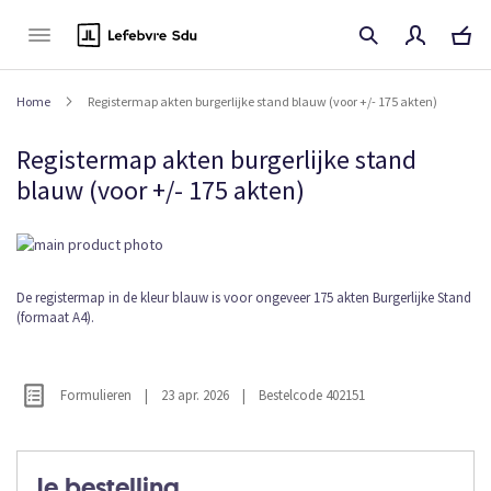
Naar
de
inhoud
Home
Registermap akten burgerlijke stand blauw (voor +/- 175 akten)
Registermap akten burgerlijke stand
blauw (voor +/- 175 akten)
Ga
naar
het
Ga
De registermap in de kleur blauw is voor ongeveer 175 akten Burgerlijke Stand
einde
(formaat A4).
naar
van
het
de
begin
afbeeldingen-
van
gallerij
Formulieren
|
23 apr. 2026
|
Bestelcode 402151
de
afbeeldingen-
gallerij
Je bestelling