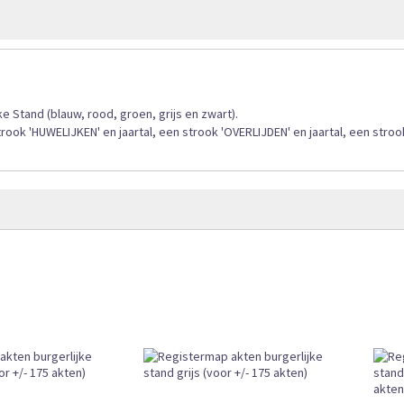
gallerij
ke Stand (blauw, rood, groen, grijs en zwart).
rook 'HUWELIJKEN' en jaartal, een strook 'OVERLIJDEN' en jaartal, een stroo
oop
r 12:00 uur besteld, vandaag verzonden