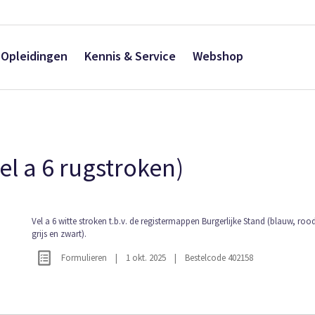
Opleidingen
Kennis & Service
Webshop
el a 6 rugstroken)
Ga
Vel a 6 witte stroken t.b.v. de registermappen Burgerlijke Stand (blauw, roo
grijs en zwart).
naar
het
Formulieren
|
1 okt. 2025
|
Bestelcode 402158
begin
van
de
afbeeldingen-