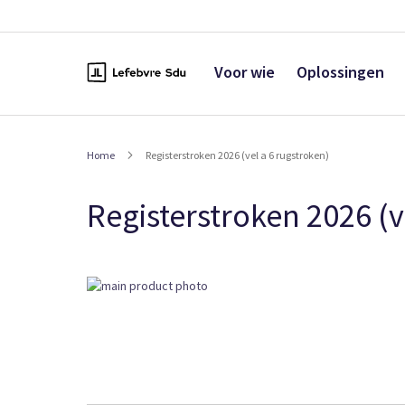
Naar
de
inhoud
Voor wie
Oplossingen
Home
Registerstroken 2026 (vel a 6 rugstroken)
Registerstroken 2026 (v
Ga
naar
het
einde
van
de
afbeeldingen-