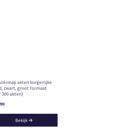
stermap akten burgerlijke
d, zwart, groot formaat
r 300 akten)
,90
Bekijk