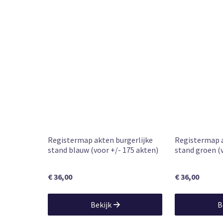
Leverbaar
Beschikbaarheid
1 okt. 2025
Publication date (product detail)
Registermap akten burgerlijke
Registermap a
stand blauw (voor +/- 175 akten)
stand groen (
€ 36,00
€ 36,00
Bekijk
B