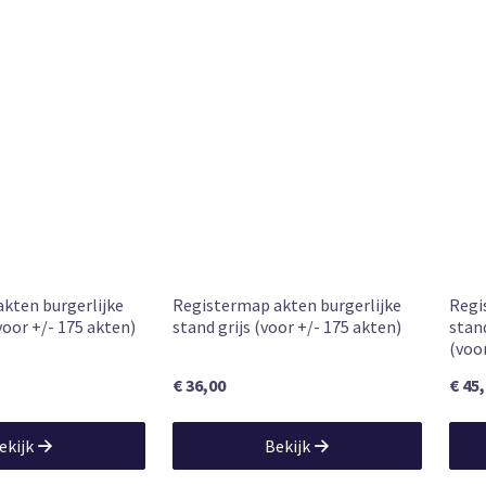
kten burgerlijke
Registermap akten burgerlijke
Regi
voor +/- 175 akten)
stand grijs (voor +/- 175 akten)
stan
(voo
€ 36,00
€ 45
ekijk
Bekijk