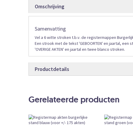
gallerij
Omschrijving
Samenvatting
Vel a 6 witte stroken t.b.v. de registermappen Burgerlij
Een strook met de tekst 'GEBOORTEN' en jaartal, een st
'OVERIGE AKTEN' en jaartal en twee blanco stroken.
Productdetails
Productdetails
402158
Bestelcode
Gerelateerde producten
Formulieren
Producttype
1
Aantal pagina’s
Losse Verk
Bestelvorm
Vandaag vóó
Levertijd