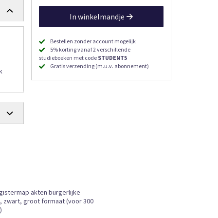
In winkelmandje
Bestellen zonder account mogelijk
5% korting vanaf 2 verschillende
studieboeken met code
STUDENT5
Gratis verzending (m.u.v. abonnement)
k