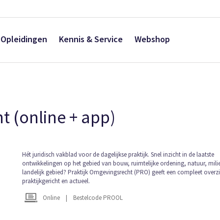
Opleidingen
Kennis & Service
Webshop
t (online + app)
Ga
Hét juridisch vakblad voor de dagelijkse praktijk. Snel inzicht in de laatste
ontwikkelingen op het gebied van bouw, ruimtelijke ordening, natuur, mili
naar
landelijk gebied? Praktijk Omgevingsrecht (PRO) geeft een compleet overzi
het
praktijkgericht en actueel.
begin
van
Online
|
Bestelcode PROOL
de
afbeeldingen-