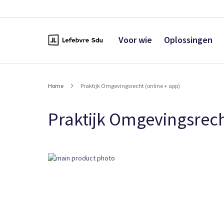
Naar
de
inhoud
Voor wie
Oplossingen
Home
Praktijk Omgevingsrecht (online + app)
Praktijk Omgevingsrech
Ga
naar
het
einde
van
de
afbeeldingen-