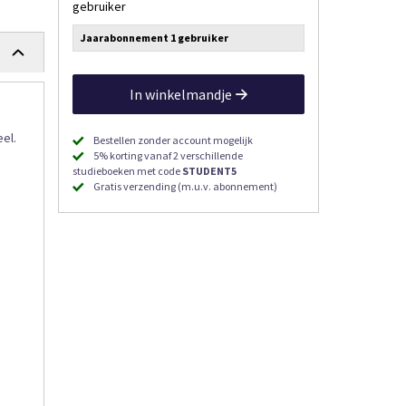
gebruiker
Jaarabonnement 1 gebruiker
In winkelmandje
eel.
Bestellen zonder account mogelijk
5% korting vanaf 2 verschillende
studieboeken met code
STUDENT5
Gratis verzending (m.u.v. abonnement)