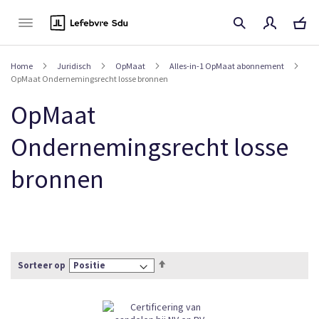
Naar
de
inhoud
Home
Juridisch
OpMaat
Alles-in-1 OpMaat abonnement
OpMaat Ondernemingsrecht losse bronnen
OpMaat
Ondernemingsrecht losse
bronnen
Van
Sorteer op
hoog
naar
laag
sorteren