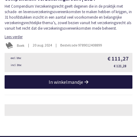
Het Compendium Verzekeringsrecht geeft degenen die in de praktijk met
schade- en levensverzekeringsovereenkomsten te maken hebben of krijgen, in
31 hoofdstukken inzicht in een aantal veel voorkomende en belangrijke
verzekeringsrechtelijke thema’s, zowel bezien vanuit het verzekeringsrecht als
vanuit het recht dat die verzekeringsovereenkomsten mede beheerst.
Lees verder
|
20 aug. 2024
|
Bestelcode 9789012408899
Boek
€ 111,27
€ 121,28
In winkelmandje