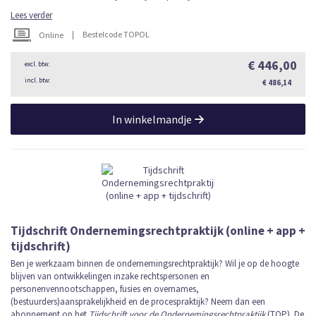
Lees verder
|
Bestelcode TOPOL
Online
€ 446,00
€ 486,14
In winkelmandje
Tijdschrift Ondernemingsrechtpraktijk (online + app +
tijdschrift)
Ben je werkzaam binnen de ondernemingsrechtpraktijk? Wil je op de hoogte
blijven van ontwikkelingen inzake rechtspersonen en
personenvennootschappen, fusies en overnames,
(bestuurders)aansprakelijkheid en de procespraktijk? Neem dan een
abonnement op het
Tijdschrift voor de Ondernemingsrechtpraktijk
(TOP). De