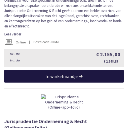
Onmisbaar voor elke specialist in ondernemingsrecht: snel inzicht in de
belangrijkste uitspraken op dit brede en zich snel ontwikkelende terrein.
Jurisprudentie Onderneming & Recht geeft daarom een helder overzicht van
alle belangrijke uitspraken van de Hoge Raad, gerechtshoven, rechtbanken
en kantongerechten op het gebied van ondernemings-, insolventie- en bank-
en effectenrecht.
Lees verder
|
Bestelcode JORNL
Online
€ 2.155,00
€ 2.348,95
In winkelmandje
Jurisprudentie Onderneming & Recht
(Online+app+folio)