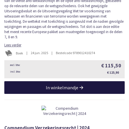
van de vierde anti-witwasrichtlijn en de vijfde anti-witwasrichtlijn, gebaseerd
op de relevante delen van de wetsgeschiedenis. Ook het gewijzigde
Uitvoeringsbesluit en de Uitvoeringsregeling Wet ter voorkoming van
witwassen en financieren van terrorisme worden weergegeven met
toelichting. De wettekst met toelichting is aangevuld met de nadien gevolgde
wijzigingen en passages uit de wetsgeschiedenis. Tot slot is aan deze editie
het meest recente Europese pakket aan maatregelen toegevoegd in de delen
7, 8 en 9.
Lees verder
|
24 jun. 2025
|
Bestelcode 9789012410274
Boek
€ 115,50
€ 125,90
In winkelmandje
Compendium Verzekeringsrecht | 2024