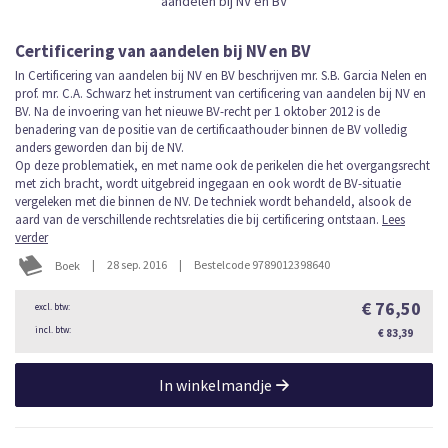
Certificering van aandelen bij NV en BV
In Certificering van aandelen bij NV en BV beschrijven mr. S.B. Garcia Nelen en
prof. mr. C.A. Schwarz het instrument van certificering van aandelen bij NV en
BV. Na de invoering van het nieuwe BV-recht per 1 oktober 2012 is de
benadering van de positie van de certificaathouder binnen de BV volledig
anders geworden dan bij de NV.
Op deze problematiek, en met name ook de perikelen die het overgangsrecht
met zich bracht, wordt uitgebreid ingegaan en ook wordt de BV-situatie
vergeleken met die binnen de NV. De techniek wordt behandeld, alsook de
aard van de verschillende rechtsrelaties die bij certificering ontstaan.
Lees
verder
|
28 sep. 2016
|
Bestelcode 9789012398640
Boek
€ 76,50
€ 83,39
In winkelmandje