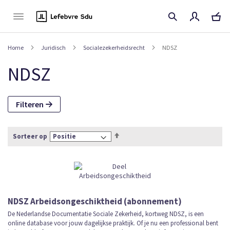
Naar
de
inhoud
Home
Juridisch
Socialezekerheidsrecht
NDSZ
NDSZ
Filteren
Van
Sorteer op
hoog
naar
laag
sorteren
NDSZ Arbeidsongeschiktheid (abonnement)
De Nederlandse Documentatie Sociale Zekerheid, kortweg NDSZ, is een
online database voor jouw dagelijkse praktijk. Of je nu een professional bent