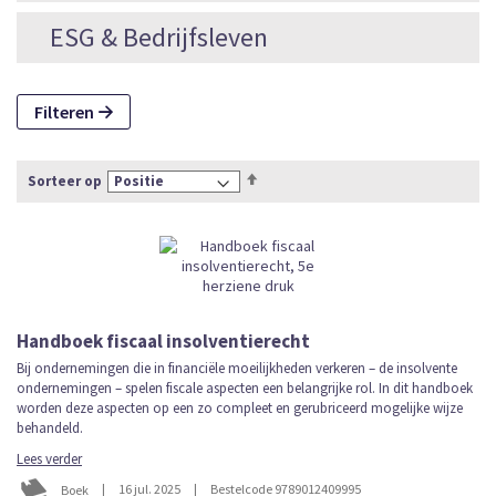
ESG & Bedrijfsleven
Filteren
Van
Sorteer op
hoog
naar
laag
sorteren
Handboek fiscaal insolventierecht
Bij ondernemingen die in financiële moeilijkheden verkeren – de insolvente
ondernemingen – spelen fiscale aspecten een belangrijke rol. In dit handboek
worden deze aspecten op een zo compleet en gerubriceerd mogelijke wijze
behandeld.
Lees verder
|
16 jul. 2025
|
Bestelcode 9789012409995
Boek