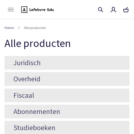
Naar
de
inhoud
Home
Alle producten
Alle producten
Juridisch
Overheid
Fiscaal
Abonnementen
Studieboeken