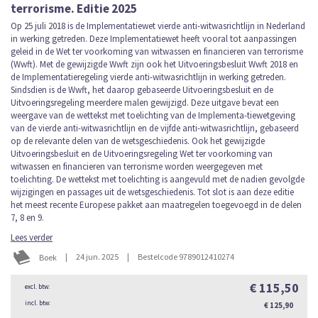
terrorisme. Editie 2025
Op 25 juli 2018 is de Implementatiewet vierde anti-witwasrichtlijn in Nederland
in werking getreden. Deze Implementatiewet heeft vooral tot aanpassingen
geleid in de Wet ter voorkoming van witwassen en financieren van terrorisme
(Wwft). Met de gewijzigde Wwft zijn ook het Uitvoeringsbesluit Wwft 2018 en
de Implementatieregeling vierde anti-witwasrichtlijn in werking getreden.
Sindsdien is de Wwft, het daarop gebaseerde Uitvoeringsbesluit en de
Uitvoeringsregeling meerdere malen gewijzigd. Deze uitgave bevat een
weergave van de wettekst met toelichting van de Implementa-tiewetgeving
van de vierde anti-witwasrichtlijn en de vijfde anti-witwasrichtlijn, gebaseerd
op de relevante delen van de wetsgeschiedenis. Ook het gewijzigde
Uitvoeringsbesluit en de Uitvoeringsregeling Wet ter voorkoming van
witwassen en financieren van terrorisme worden weergegeven met
toelichting. De wettekst met toelichting is aangevuld met de nadien gevolgde
wijzigingen en passages uit de wetsgeschiedenis. Tot slot is aan deze editie
het meest recente Europese pakket aan maatregelen toegevoegd in de delen
7, 8 en 9.
Lees verder
|
24 jun. 2025
|
Bestelcode 9789012410274
Boek
€ 115,50
€ 125,90