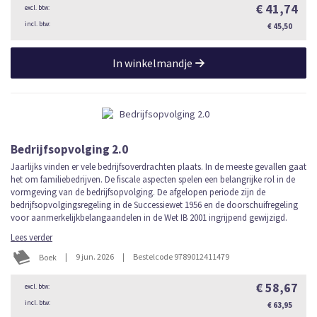
€ 41,74
€ 45,50
In winkelmandje
Bedrijfsopvolging 2.0
Jaarlijks vinden er vele bedrijfsoverdrachten plaats. In de meeste gevallen gaat
het om familiebedrijven. De fiscale aspecten spelen een belangrijke rol in de
vormgeving van de bedrijfsopvolging. De afgelopen periode zijn de
bedrijfsopvolgingsregeling in de Successiewet 1956 en de doorschuifregeling
voor aanmerkelijkbelangaandelen in de Wet IB 2001 ingrijpend gewijzigd.
Lees verder
|
9 jun. 2026
|
Bestelcode 9789012411479
Boek
€ 58,67
€ 63,95