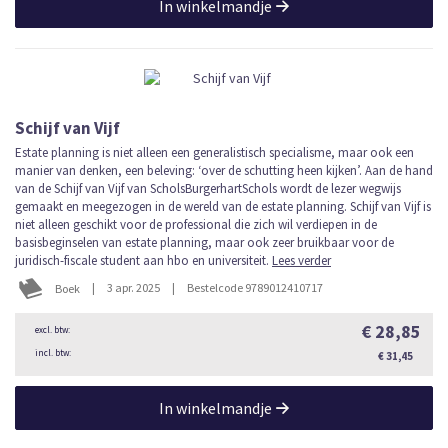
In winkelmandje
Schijf van Vijf
Estate planning is niet alleen een generalistisch specialisme, maar ook een
manier van denken, een beleving: ‘over de schutting heen kijken’. Aan de hand
van de Schijf van Vijf van ScholsBurgerhartSchols wordt de lezer wegwijs
gemaakt en meegezogen in de wereld van de estate planning. Schijf van Vijf is
niet alleen geschikt voor de professional die zich wil verdiepen in de
basisbeginselen van estate planning, maar ook zeer bruikbaar voor de
juridisch-fiscale student aan hbo en universiteit.
Lees verder
|
3 apr. 2025
|
Bestelcode 9789012410717
Boek
€ 28,85
€ 31,45
In winkelmandje