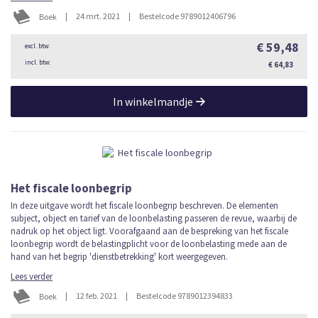
|
24 mrt. 2021
|
Bestelcode 9789012406796
Boek
€ 59,48
€ 64,83
In winkelmandje
Het fiscale loonbegrip
In deze uitgave wordt het fiscale loonbegrip beschreven. De elementen
subject, object en tarief van de loonbelasting passeren de revue, waarbij de
nadruk op het object ligt. Voorafgaand aan de bespreking van het fiscale
loonbegrip wordt de belastingplicht voor de loonbelasting mede aan de
hand van het begrip 'dienstbetrekking' kort weergegeven.
Lees verder
|
12 feb. 2021
|
Bestelcode 9789012394833
Boek