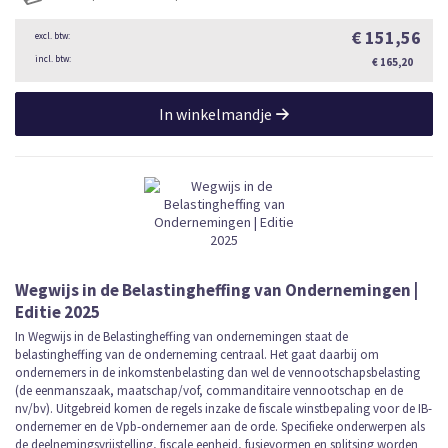
€ 151,56
€ 165,20
In winkelmandje
Wegwijs in de Belastingheffing van Ondernemingen |
Editie 2025
In Wegwijs in de Belastingheffing van ondernemingen staat de
belastingheffing van de onderneming centraal. Het gaat daarbij om
ondernemers in de inkomstenbelasting dan wel de vennootschapsbelasting
(de eenmanszaak, maatschap/vof, commanditaire vennootschap en de
nv/bv). Uitgebreid komen de regels inzake de fiscale winstbepaling voor de IB-
ondernemer en de Vpb-ondernemer aan de orde. Specifieke onderwerpen als
de deelnemingsvrijstelling, fiscale eenheid, fusievormen en splitsing worden