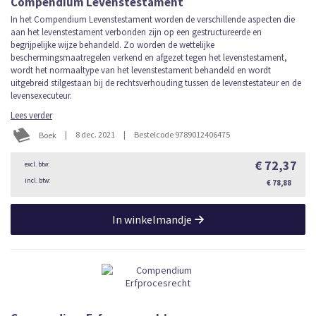
Compendium Levenstestament
In het Compendium Levenstestament worden de verschillende aspecten die
aan het levenstestament verbonden zijn op een gestructureerde en
begrijpelijke wijze behandeld. Zo worden de wettelijke
beschermingsmaatregelen verkend en afgezet tegen het levenstestament,
wordt het normaaltype van het levenstestament behandeld en wordt
uitgebreid stilgestaan bij de rechtsverhouding tussen de levenstestateur en de
levensexecuteur.
Lees verder
|
8 dec. 2021
|
Bestelcode 9789012406475
Boek
€ 72,37
€ 78,88
In winkelmandje