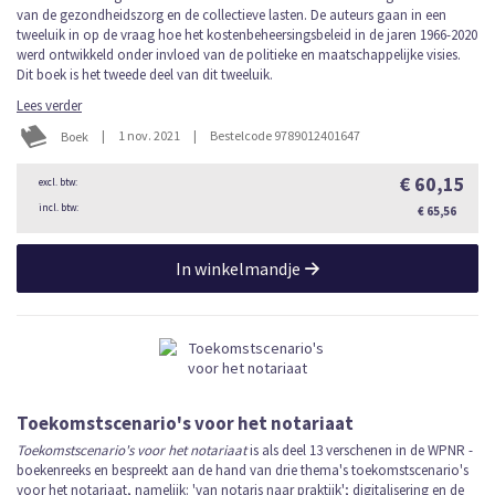
van de gezondheidszorg en de collectieve lasten. De auteurs gaan in een
tweeluik in op de vraag hoe het kostenbeheersingsbeleid in de jaren 1966-2020
werd ontwikkeld onder invloed van de politieke en maatschappelijke visies.
Dit boek is het tweede deel van dit tweeluik.
Lees verder
|
1 nov. 2021
|
Bestelcode 9789012401647
Boek
€ 60,15
€ 65,56
In winkelmandje
Toekomstscenario's voor het notariaat
Toekomstscenario's voor het notariaat
is als deel 13 verschenen in de WPNR -
boekenreeks en bespreekt aan de hand van drie thema's toekomstscenario's
voor het notariaat, namelijk: 'van notaris naar praktijk'; digitalisering en de