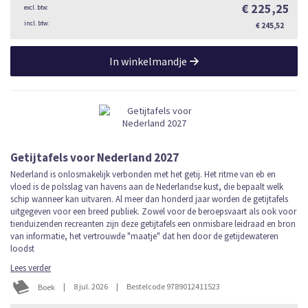
€ 225,25
€ 245,52
In winkelmandje
Getijtafels voor Nederland 2027
Nederland is onlosmakelijk verbonden met het getij. Het ritme van eb en
vloed is de polsslag van havens aan de Nederlandse kust, die bepaalt welk
schip wanneer kan uitvaren. Al meer dan honderd jaar worden de getijtafels
uitgegeven voor een breed publiek. Zowel voor de beroepsvaart als ook voor
tienduizenden recreanten zijn deze getijtafels een onmisbare leidraad en bron
van informatie, het vertrouwde "maatje" dat hen door de getijdewateren
loodst
Lees verder
|
8 jul. 2026
|
Bestelcode 9789012411523
Boek