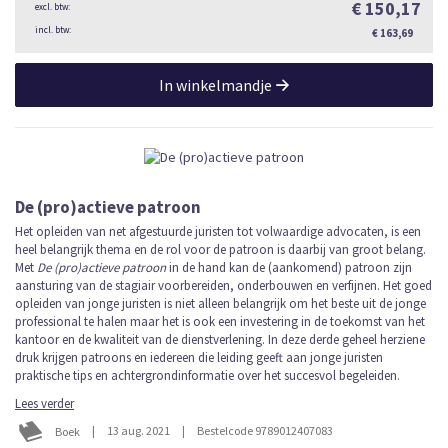
€ 150,17
€ 163,69
In winkelmandje
De (pro)actieve patroon
Het opleiden van net afgestuurde juristen tot volwaardige advocaten, is een
heel belangrijk thema en de rol voor de patroon is daarbij van groot belang.
Met
De (pro)actieve patroon
in de hand kan de (aankomend) patroon zijn
aansturing van de stagiair voorbereiden, onderbouwen en verfijnen. Het goed
opleiden van jonge juristen is niet alleen belangrijk om het beste uit de jonge
professional te halen maar het is ook een investering in de toekomst van het
kantoor en de kwaliteit van de dienstverlening. In deze derde geheel herziene
druk krijgen patroons en iedereen die leiding geeft aan jonge juristen
praktische tips en achtergrondinformatie over het succesvol begeleiden.
Lees verder
|
13 aug. 2021
|
Bestelcode 9789012407083
Boek