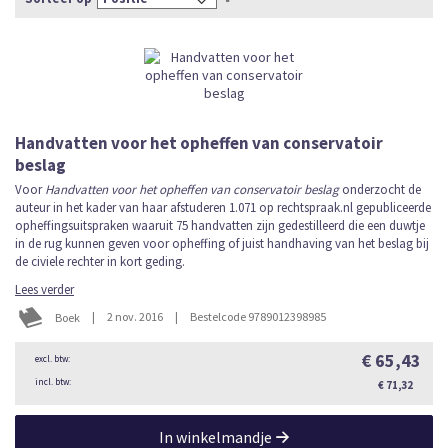
hoog
naar
laag
sorteren
Handvatten voor het opheffen van conservatoir
beslag
Voor
Handvatten voor het opheffen van conservatoir beslag
onderzocht de
auteur in het kader van haar afstuderen 1.071 op rechtspraak.nl gepubliceerde
opheffingsuitspraken waaruit 75 handvatten zijn gedestilleerd die een duwtje
in de rug kunnen geven voor opheffing of juist handhaving van het beslag bij
de civiele rechter in kort geding.
Lees verder
|
2 nov. 2016
|
Bestelcode 9789012398985
Boek
€ 65,43
€ 71,32
In winkelmandje