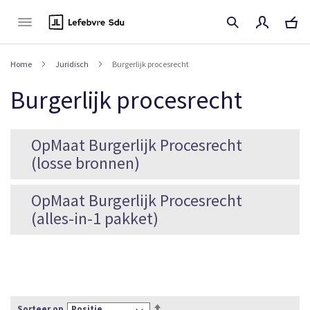
Naar
de
inhoud
Home
Juridisch
Burgerlijk procesrecht
Burgerlijk procesrecht
OpMaat Burgerlijk Procesrecht
(losse bronnen)
OpMaat Burgerlijk Procesrecht
(alles-in-1 pakket)
Van
Sorteer op