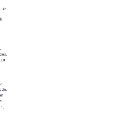
ing.
j
.
ties,
uut
de
ode.
en
is
en,