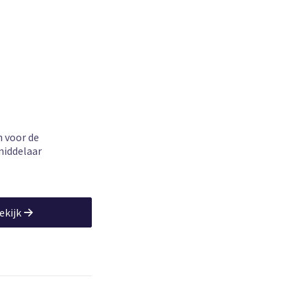
2
loom, Transformatieve groep
 voor de
middelaar
ekijk