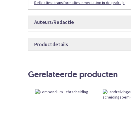
Reflecties: transformatieve mediation in de praktijk
Auteurs/Redactie
Carol. V. Bloom
Productdetails
Transformatieve groep
Productdetails
9789012389
Bestelcode
Gerelateerde producten
Boek
Producttype
168
Aantal pagina’s
Losse Verk
Bestelvorm
Wetenschap
Book Type
Vandaag vóó
Levertijd
Leverbaar
Beschikbaarheid