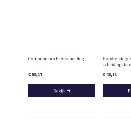
11 sep. 201
Publication date (product detail)
600
NUR code
Carol. V. B
Authors
2012
Edition
Compendium Echtscheiding
Handreikingen
scheidingsbe
€ 99,17
€ 48,11
Bekijk
B