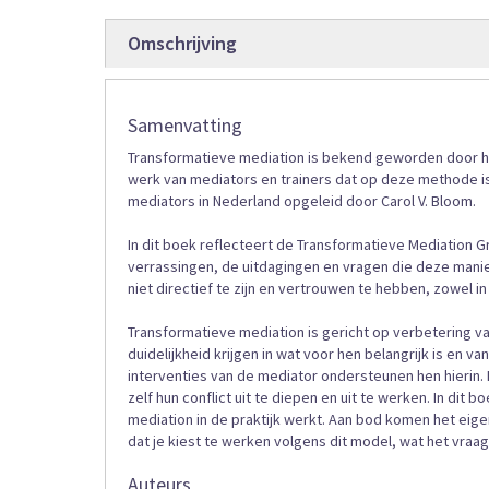
gallerij
Omschrijving
Samenvatting
Transformatieve mediation is bekend geworden door het
werk van mediators en trainers dat op deze methode i
mediators in Nederland opgeleid door Carol V. Bloom.
In dit boek reflecteert de Transformatieve Mediation
verrassingen, de uitdagingen en vragen die deze mani
niet directief te zijn en vertrouwen te hebben, zowel in
Transformatieve mediation is gericht op verbetering 
duidelijkheid krijgen in wat voor hen belangrijk is en 
interventies van de mediator ondersteunen hen hierin. D
zelf hun conflict uit te diepen en uit te werken. In di
mediation in de praktijk werkt. Aan bod komen het eig
dat je kiest te werken volgens dit model, wat het vraag
Auteurs