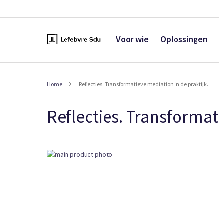
Naar
de
inhoud
Voor wie
Oplossingen
Home
Reflecties. Transformatieve mediation in de praktijk.
Reflecties. Transformat
Ga
naar
het
einde
van
de
afbeeldingen-