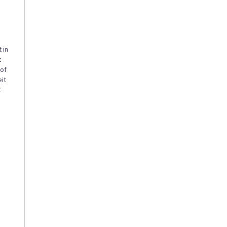
 in
t
 of
it
t
e