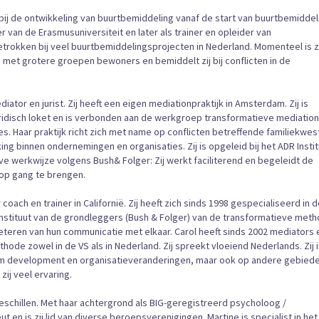
bij de ontwikkeling van buurtbemiddeling vanaf de start van buurtbemiddel
r van de Erasmusuniversiteit en later als trainer en opleider van
rokken bij veel buurtbemiddelingsprojecten in Nederland. Momenteel is zi
n met grotere groepen bewoners en bemiddelt zij bij conflicten in de
iator en jurist. Zij heeft een eigen mediationpraktijk in Amsterdam. Zij is
uridisch loket en is verbonden aan de werkgroep transformatieve mediation
ies. Haar praktijk richt zich met name op conflicten betreffende familiekwes
 binnen ondernemingen en organisaties. Zij is opgeleid bij het ADR Instit
eve werkwijze volgens Bush& Folger: Zij werkt faciliterend en begeleidt de
op gang te brengen.
 coach en trainer in Californië. Zij heeft zich sinds 1998 gespecialiseerd in 
 instituut van de grondleggers (Bush & Folger) van de transformatieve meth
rbeteren van hun communicatie met elkaar. Carol heeft sinds 2002 mediators 
ode zowel in de VS als in Nederland. Zij spreekt vloeiend Nederlands. Zij 
team development en organisatieveranderingen, maar ook op andere gebied
zij veel ervaring.
Geschillen. Met haar achtergrond als BIG-geregistreerd psycholoog /
t en is zij lid van diverse beroepsverenigingen. Martine is specialist in het