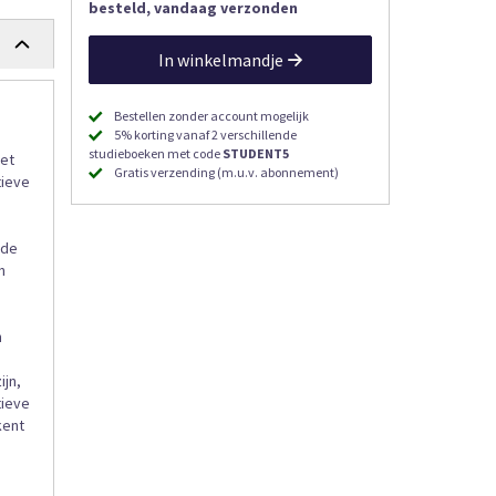
besteld, vandaag verzonden
In winkelmandje
Bestellen zonder account mogelijk
5% korting vanaf 2 verschillende
studieboeken met code
STUDENT5
het
Gratis verzending (m.u.v. abonnement)
tieve
 de
n
n
ijn,
tieve
kent