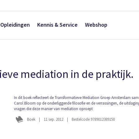
Opleidingen
Kennis & Service
Webshop
ieve mediation in de praktijk.
Ga
In dit boek reflecteert de Transformatieve Mediation Groep Amsterdam sa
Carol Bloom op de onderliggende filosofie en de verrassingen, de uitdagin
naar
vragen die deze manier van mediation oproept
het
begin
Boek
|
11 sep. 2012
|
Bestelcode 9789012389150
van
de
afbeeldingen-