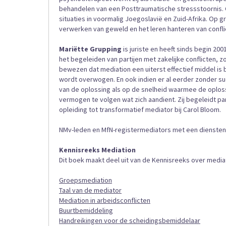
behandelen van een Posttraumatische stressstoornis.
situaties in voormalig Joegoslavië en Zuid-Afrika. Op g
verwerken van geweld en het leren hanteren van confli
Mariëtte Grupping
is juriste en heeft sinds begin 200
het begeleiden van partijen met zakelijke conflicten, zow
bewezen dat mediation een uiterst effectief middel is bi
wordt overwogen. En ook indien er al eerder zonder suc
van de oplossing als op de snelheid waarmee de oplossi
vermogen te volgen wat zich aandient. Zij begeleidt part
opleiding tot transformatief mediator bij Carol Bloom.
NMv-leden en MfN-registermediators met een dienstenp
Kennisreeks Mediation
Dit boek maakt deel uit van de Kennisreeks over mediat
Groepsmediation
Taal van de mediator
Mediation in arbeidsconflicten
Buurtbemiddeling
Handreikingen voor de scheidingsbemiddelaar