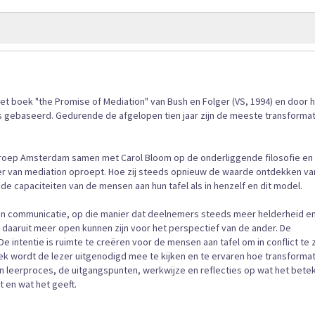
gallerij
 boek "the Promise of Mediation" van Bush en Folger (VS, 1994) en door 
s gebaseerd. Gedurende de afgelopen tien jaar zijn de meeste transforma
 Groep Amsterdam samen met Carol Bloom op de onderliggende filosofie en
er van mediation oproept. Hoe zij steeds opnieuw de waarde ontdekken va
 de capaciteiten van de mensen aan hun tafel als in henzelf en dit model.
van communicatie, op die manier dat deelnemers steeds meer helderheid e
van daaruit meer open kunnen zijn voor het perspectief van de ander. De
e intentie is ruimte te creëren voor de mensen aan tafel om in conflict te z
t boek wordt de lezer uitgenodigd mee te kijken en te ervaren hoe transforma
en leerproces, de uitgangspunten, werkwijze en reflecties op wat het bete
t en wat het geeft.