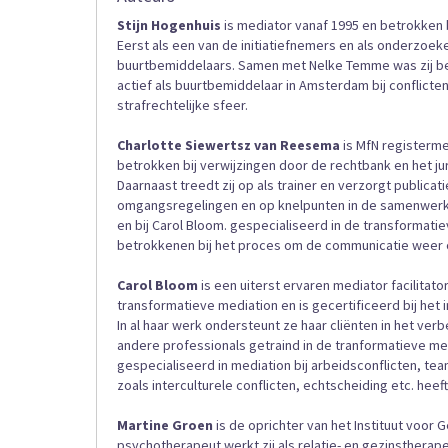
Stijn Hogenhuis
is mediator vanaf 1995 en betrokken 
Eerst als een van de initiatiefnemers en als onderzoeke
buurtbemiddelaars. Samen met Nelke Temme was zij bet
actief als buurtbemiddelaar in Amsterdam bij conflicte
strafrechtelijke sfeer.
Charlotte Siewertsz van Reesema
is MfN registermed
betrokken bij verwijzingen door de rechtbank en het j
Daarnaast treedt zij op als trainer en verzorgt publicat
omgangsregelingen en op knelpunten in de samenwerking
en bij Carol Bloom. gespecialiseerd in de transformati
betrokkenen bij het proces om de communicatie weer 
Carol Bloom
is een uiterst ervaren mediator facilitator
transformatieve mediation en is gecertificeerd bij het
In al haar werk ondersteunt ze haar cliënten in het ve
andere professionals getraind in de tranformatieve meth
gespecialiseerd in mediation bij arbeidsconflicten, 
zoals interculturele conflicten, echtscheiding etc. heeft 
Martine Groen
is de oprichter van het Instituut voor 
psychotherapeut werkt zij als relatie- en gezinstherapeu