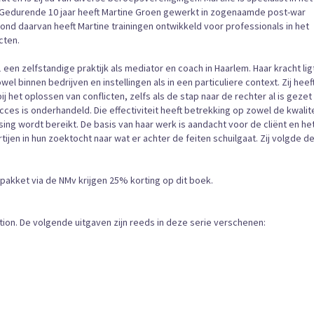
 Gedurende 10 jaar heeft Martine Groen gewerkt in zogenaamde post-war
rond daarvan heeft Martine trainingen ontwikkeld voor professionals in het
cten.
1 een zelfstandige praktijk als mediator en coach in Haarlem. Haar kracht ligt
el binnen bedrijven en instellingen als in een particuliere context. Zij heef
j het oplossen van conflicten, zelfs als de stap naar de rechter al is gezet
ces is onderhandeld. Die effectiviteit heeft betrekking op zowel de kwalite
ng wordt bereikt. De basis van haar werk is aandacht voor de cliënt en he
ijen in hun zoektocht naar wat er achter de feiten schuilgaat. Zij volgde d
akket via de NMv krijgen 25% korting op dit boek.
ion. De volgende uitgaven zijn reeds in deze serie verschenen: